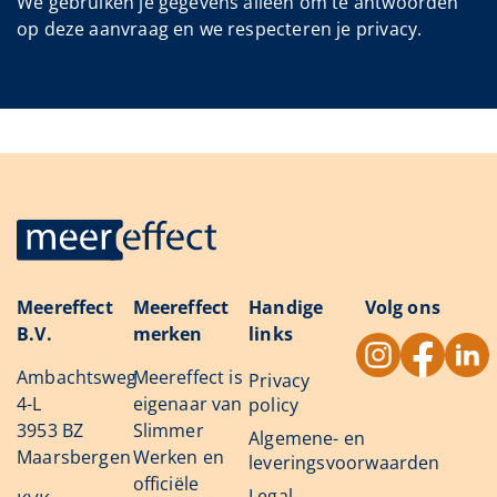
We gebruiken je gegevens alléén om te antwoorden
op deze aanvraag en we respecteren je privacy.
Meereffect
Meereffect
Handige
Volg ons
B.V.
merken
links
Ambachtsweg
Meereffect is
Privacy
4-L
eigenaar van
policy
3953 BZ
Slimmer
Algemene- en
Maarsbergen
Werken en
leveringsvoorwaarden
officiële
Legal