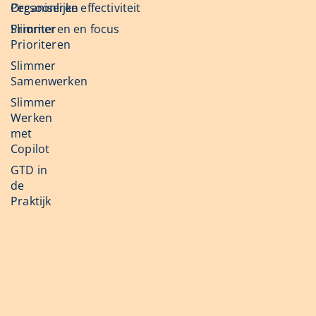
Organiseren
Persoonlijke effectiviteit
Slimmer
Prioriteren en focus
Prioriteren
Slimmer
Samenwerken
Slimmer
Werken
met
Copilot
GTD in
de
Praktijk