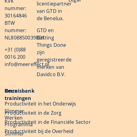
KVK
licentiepartner
nummer:
van GTD in
30164846
de Benelux.
BTW
nummer:
GTD en
NL808850039B01
Getting
Things Done
+31 (0)88
zijn
0016 200
geregistreerde
info@meereffect.nl
merken van
Davidco B.V.
Onze
Kennisbank
trainingen
Productiviteit in het Onderwijs
Slimmer
Productiviteit in de Zorg
Werken
Productiviteit in de Financiële Sector
Programma
Productiviteit bij de Overheid
Slimmer