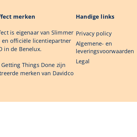
fect merken
Handige links
ect is eigenaar van Slimmer
Privacy policy
en officiële licentiepartner
Algemene- en
 in de Benelux.
leveringsvoorwaarden
Legal
Getting Things Done zijn
streerde merken van Davidco
Ja, ik w
sbank
meer rus
iviteit in het Onderwijs