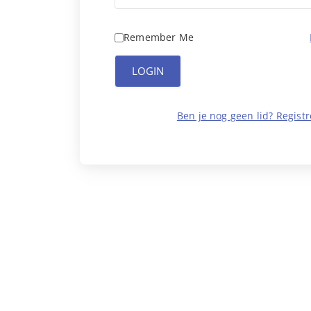
Remember Me
LOGIN
Ben je nog geen lid? Registr