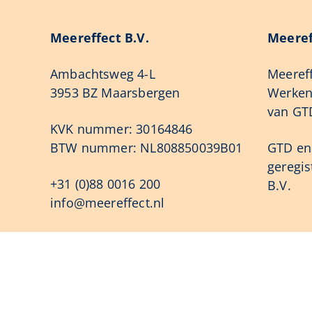
Meereffect B.V.
Meeref
Ambachtsweg 4-L
Meereff
3953 BZ Maarsbergen
Werken 
van GTD
KVK nummer: 30164846
BTW nummer: NL808850039B01
GTD en 
geregi
+31 (0)88 0016 200
B.V.
info@meereffect.nl
Onze trainingen
Kenni
Slimmer Werken Programma
Product