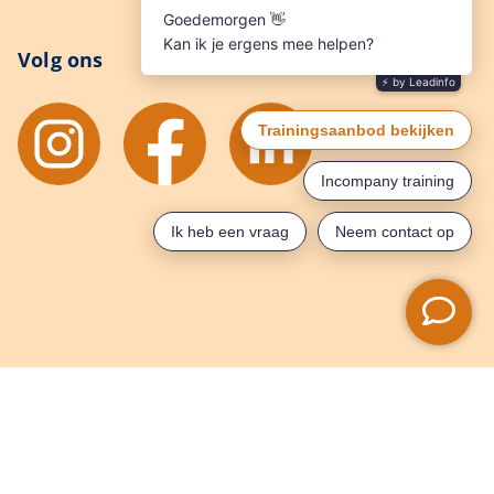
Volg ons
il slimmer werken en
t in mijn hoofd!