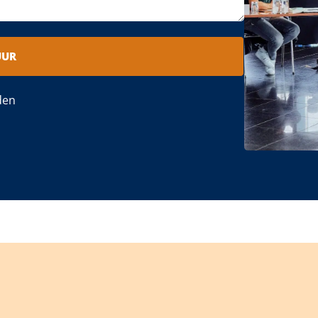
UUR
den