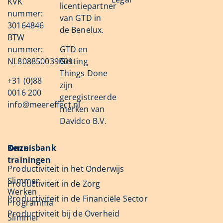
KVK
licentiepartner
nummer:
van GTD in
30164846
de Benelux.
BTW
nummer:
GTD en
NL808850039B01
Getting
Things Done
+31 (0)88
zijn
0016 200
geregistreerde
info@meereffect.nl
merken van
Davidco B.V.
Onze
Kennisbank
trainingen
Productiviteit in het Onderwijs
Slimmer
Productiviteit in de Zorg
Werken
Productiviteit in de Financiële Sector
Programma
Productiviteit bij de Overheid
Slimmer