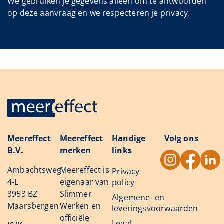
We gebruiken je gegevens alléén om te antwoorden
op deze aanvraag en we respecteren je privacy.
Meereffect
Meereffect
Handige
Volg ons
B.V.
merken
links
Ambachtsweg
Meereffect is
Privacy
4-L
eigenaar van
policy
3953 BZ
Slimmer
Algemene- en
Maarsbergen
Werken en
leveringsvoorwaarden
officiële
Legal