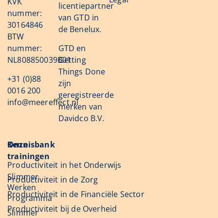
KVK
licentiepartner
nummer:
van GTD in
30164846
de Benelux.
BTW
nummer:
GTD en
NL808850039B01
Getting
Things Done
+31 (0)88
zijn
0016 200
geregistreerde
info@meereffect.nl
merken van
Davidco B.V.
Onze
Kennisbank
trainingen
Productiviteit in het Onderwijs
Slimmer
Productiviteit in de Zorg
Werken
Productiviteit in de Financiële Sector
Programma
Productiviteit bij de Overheid
Slimmer