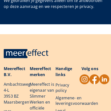
We gebruiken je gegevens alléén om te antwoorden
op deze aanvraag en we respecteren je privacy.
Meereffect
Meereffect
Handige
Volg ons
B.V.
merken
links
Ambachtsweg
Meereffect is
Privacy
4-L
eigenaar van
policy
3953 BZ
Slimmer
Algemene- en
Maarsbergen
Werken en
leveringsvoorwaarden
officiële
Legal