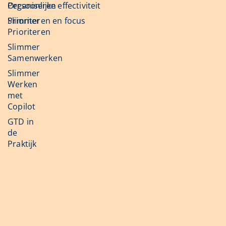
Organiseren
Persoonlijke effectiviteit
Slimmer
Prioriteren en focus
Prioriteren
Slimmer
Samenwerken
Slimmer
Werken
met
Copilot
GTD in
de
Praktijk