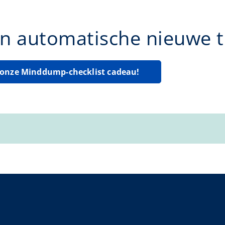
n automatische nieuwe ti
g onze Minddump-checklist cadeau!