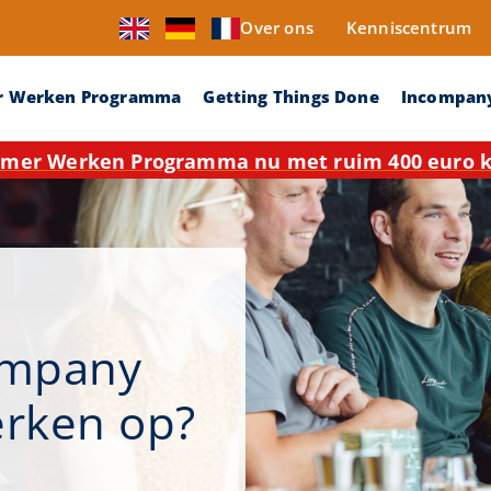
Over ons
Kenniscentrum
r Werken Programma
Getting Things Done
Incompan
mer Werken Programma nu met ruim 400 euro ko
ompany
erken op?