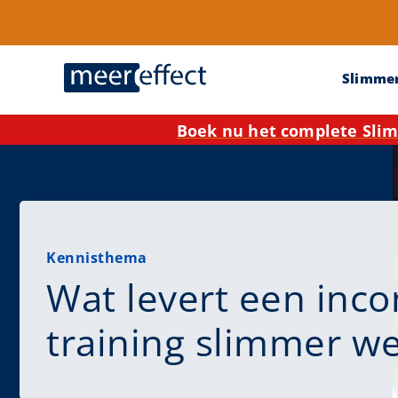
Slimme
Boek nu het complete Slim
Kennisthema
Wat levert een inc
training slimmer w