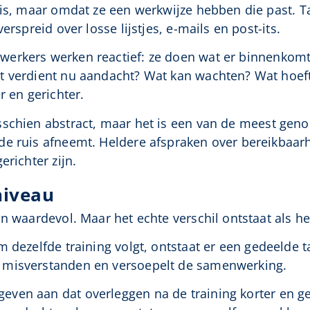
 is, maar omdat ze een werkwijze hebben die past. T
erspreid over losse lijstjes, e-mails en post-its.
werkers werken reactief: ze doen wat er binnenkomt.
t verdient nu aandacht? Wat kan wachten? Wat hoeft
r en gerichter.
sschien abstract, maar het is een van de meest gen
de ruis afneemt. Heldere afspraken over bereikbaar
erichter zijn.
niveau
jn waardevol. Maar het echte verschil ontstaat als 
m dezelfde training volgt, ontstaat er een gedeelde ta
 misverstanden en versoepelt de samenwerking.
even aan dat overleggen na de training korter en g