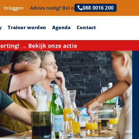
088 0016 200
Inloggen
Advies nodig?
Bel ons!
y
Trainer worden
Agenda
Contact
rting! → Bekijk onze actie