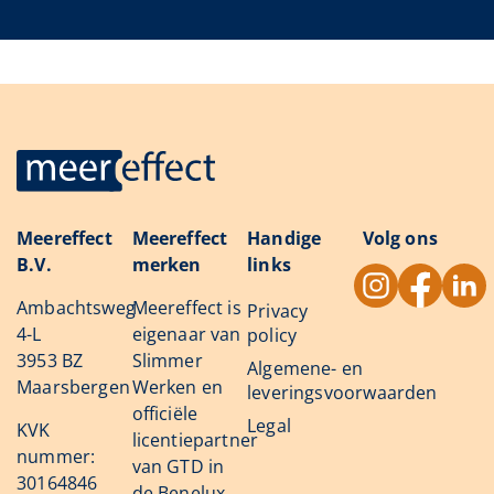
Meereffect
Meereffect
Handige
Volg ons
B.V.
merken
links
Ambachtsweg
Meereffect is
Privacy
4-L
eigenaar van
policy
3953 BZ
Slimmer
Algemene- en
Maarsbergen
Werken en
leveringsvoorwaarden
officiële
Legal
KVK
licentiepartner
nummer:
van GTD in
30164846
de Benelux.