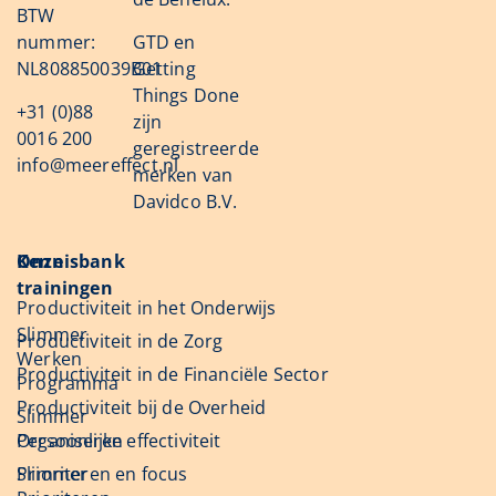
BTW
nummer:
GTD en
NL808850039B01
Getting
Things Done
+31 (0)88
zijn
0016 200
geregistreerde
info@meereffect.nl
merken van
Davidco B.V.
Onze
Kennisbank
trainingen
Productiviteit in het Onderwijs
Slimmer
Productiviteit in de Zorg
Werken
Productiviteit in de Financiële Sector
Programma
Productiviteit bij de Overheid
Slimmer
Organiseren
Persoonlijke effectiviteit
Slimmer
Prioriteren en focus