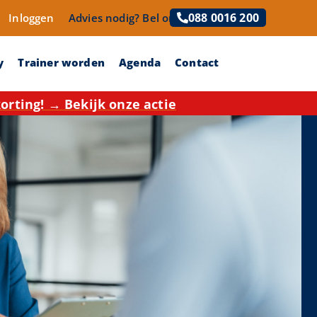
088 0016 200
Inloggen
Advies nodig?
Bel ons!
y
Trainer worden
Agenda
Contact
rting! → Bekijk onze actie