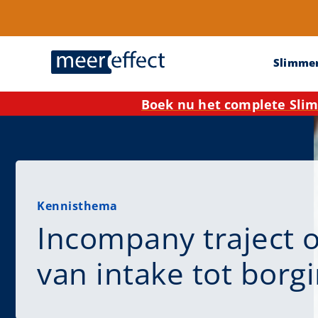
Slimme
Boek nu het complete Slim
Kennisthema
Incompany traject 
van intake tot borg