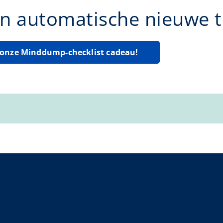
n automatische nieuwe ti
g onze Minddump-checklist cadeau!