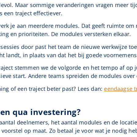
evol. Maar sommige veranderingen vragen meer tijd.
 een traject effectiever.
 werk je aan meerdere modules. Dat geeft ruimte om
ng en prioriteiten. De modules versterken elkaar.
essies door past het team de nieuwe werkwijze toe i
ht landt, in plaats van dat het bij goede voornemens b
raject stemmen we de volgorde en het tempo af op j
eve start. Andere teams spreiden de modules over e
ning of een traject beter past? Lees dan:
eendaagse t
en qua investering?
 aantal deelnemers, het aantal modules en de locati
voorstel op maat. Zo betaal je voor wat je nodig heb