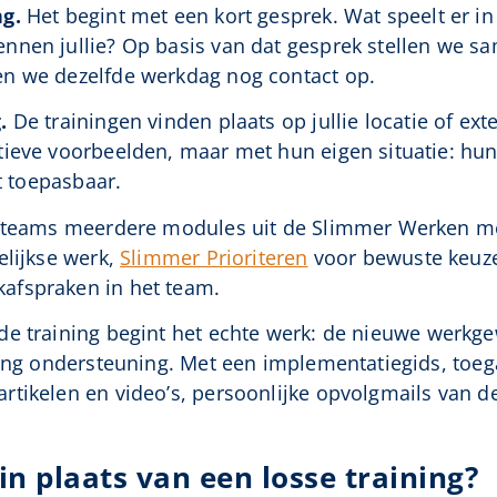
ng.
Het begint met een kort gesprek. Wat speelt er in
nnen jullie? Op basis van dat gesprek stellen we 
n we dezelfde werkdag nog contact op.
.
De trainingen vinden plaats op jullie locatie of ext
tieve voorbeelden, maar met hun eigen situatie: hu
ct toepasbaar.
en teams meerdere modules uit de Slimmer Werken 
elijkse werk,
Slimmer Prioriteren
voor bewuste keuze
afspraken in het team.
e training begint het echte werk: de nieuwe werk
lang ondersteuning. Met een implementatiegids, toega
tikelen en video’s, persoonlijke opvolgmails van d
n plaats van een losse training?