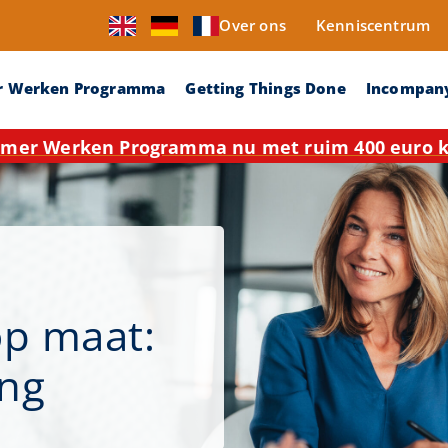
Over ons
Kenniscentrum
r Werken Programma
Getting Things Done
Incompan
mer Werken Programma nu met ruim 400 euro ko
op maat:
ing