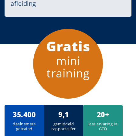
afleiding
Gratis
mini
training
35.400
9,1
20+
deelnemers
gemiddeld
jaar ervaring in
getraind
rapportcijfer
GTD