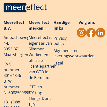
Meereffect
Meereffect
Handige
Volg ons
B.V.
merken
links
Ambachtsweg
Meereffect is
Privacy
4-L
eigenaar van
policy
3953 BZ
Slimmer
Algemene- en
Maarsbergen
Werken en
leveringsvoorwaarden
officiële
Legal
KVK
licentiepartner
nummer:
van GTD in
30164846
de Benelux.
BTW
nummer:
GTD en
NL808850039B01
Getting
Things Done
+31 (0)88
zijn