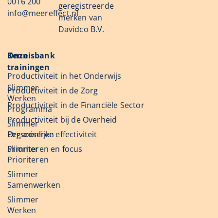
0016 200
geregistreerde
info@meereffect.nl
merken van
Davidco B.V.
Onze
Kennisbank
trainingen
Productiviteit in het Onderwijs
Slimmer
Productiviteit in de Zorg
Werken
Productiviteit in de Financiële Sector
Programma
Productiviteit bij de Overheid
Slimmer
Organiseren
Persoonlijke effectiviteit
Slimmer
Prioriteren en focus
Prioriteren
Slimmer
Samenwerken
Slimmer
Werken