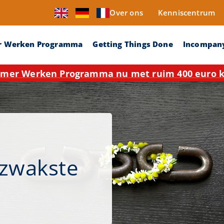
Over ons
Kenniscentrum
r Werken Programma
Getting Things Done
Incompan
mer Werken Programma nu met ruim 400 euro ko
 zwakste