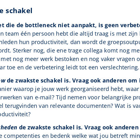
e schakel
et die de bottleneck niet aanpakt, is geen verbet
en team één persoon hebt die altijd traag is met zijn 
mleden hun productiviteit, dan wordt de groepsoutpu
wordt. Sterker nog, die ene trage collega komt nog me
met nog meer werk bestoken en nog vaker vragen om
 toe en de verbetering leidt tot een verslechtering.
ow
de zwakste schakel is. Vraag ook anderen om i
anier waarop je jouw werk georganiseerd hebt, waar zi
 verwerken van e-mail? Tijd nemen voor belangrijke pr
el terugvinden van relevante documenten? Wat is van
ductiviteit?
gheden
de zwakste schakel is. Vraag ook anderen
e competenties en bedenk welke wat jou betreft mind