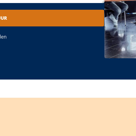
UUR
den