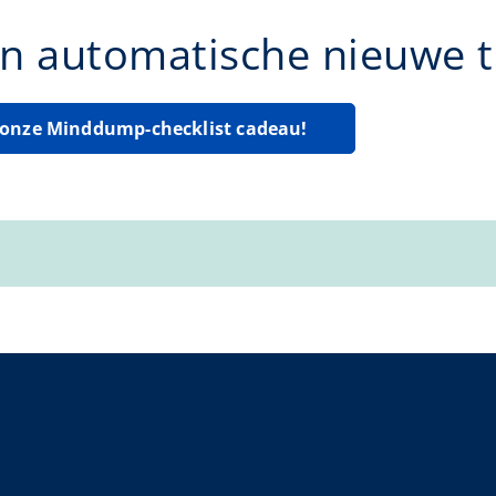
n automatische nieuwe ti
g onze Minddump-checklist cadeau!