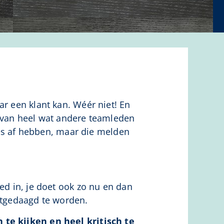
ar een klant kan. Wéér niet! En
ar van heel wat andere teamleden
lles af hebben, maar die melden
ed in, je doet ook zo nu en dan
uitgedaagd te worden.
 te kijken en heel kritisch te