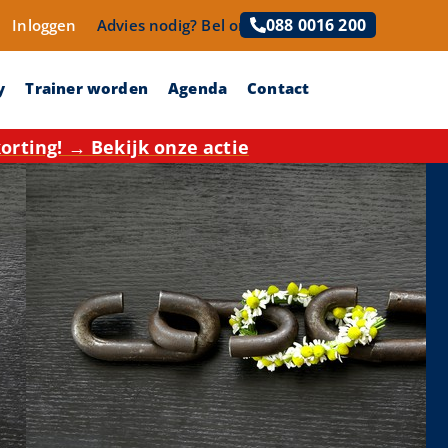
088 0016 200
Inloggen
Advies nodig?
Bel ons!
y
Trainer worden
Agenda
Contact
rting! → Bekijk onze actie