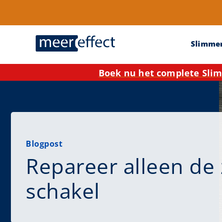
Slimme
Boek nu het complete Slim
Blogpost
Repareer alleen de
schakel