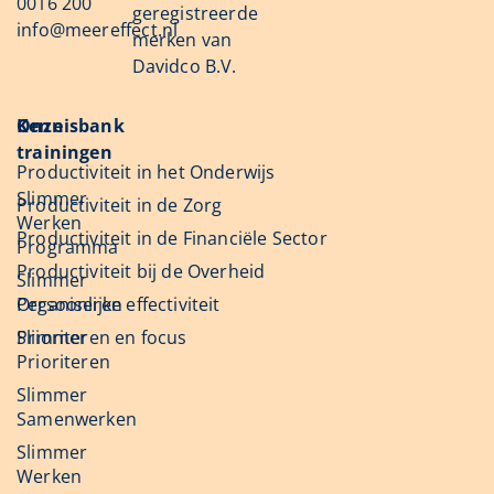
0016 200
geregistreerde
info@meereffect.nl
merken van
Davidco B.V.
Onze
Kennisbank
trainingen
Productiviteit in het Onderwijs
Slimmer
Productiviteit in de Zorg
Werken
Productiviteit in de Financiële Sector
Programma
Productiviteit bij de Overheid
Slimmer
Organiseren
Persoonlijke effectiviteit
Slimmer
Prioriteren en focus
Prioriteren
Slimmer
Samenwerken
Slimmer
Werken