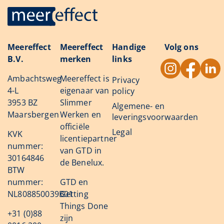
Meereffect
Meereffect
Handige
Volg ons
B.V.
merken
links
Ambachtsweg
Meereffect is
Privacy
4-L
eigenaar van
policy
3953 BZ
Slimmer
Algemene- en
Maarsbergen
Werken en
leveringsvoorwaarden
officiële
Legal
KVK
licentiepartner
nummer:
van GTD in
30164846
de Benelux.
BTW
nummer:
GTD en
NL808850039B01
Getting
Things Done
+31 (0)88
zijn