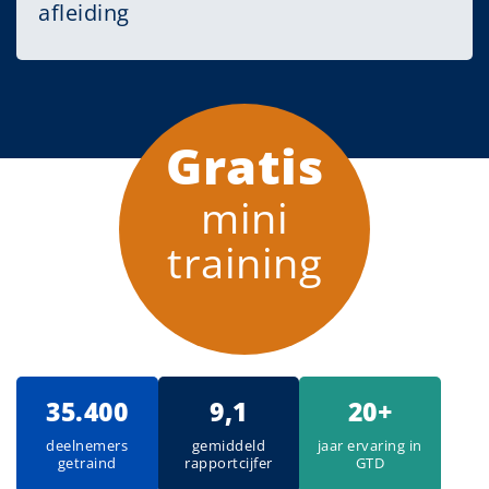
afleiding
Gratis
mini
training
35.400
9,1
20+
deelnemers
gemiddeld
jaar ervaring in
getraind
rapportcijfer
GTD