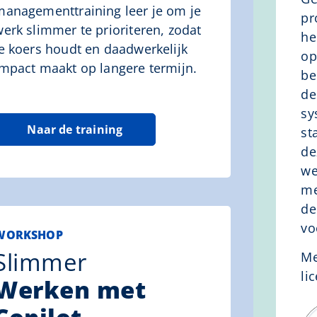
managementtraining leer je om je
pr
werk slimmer te prioriteren, zodat
he
je koers houdt en daadwerkelijk
op
impact maakt op langere termijn.
be
de
sy
Naar de training
st
de
we
me
de
vo
WORKSHOP
Slimmer
Me
li
Werken met