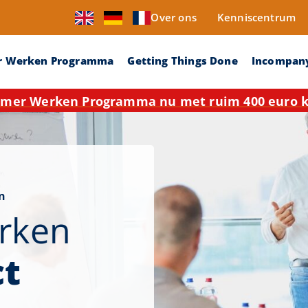
Over ons
Kenniscentrum
r Werken Programma
Getting Things Done
Incompan
mer Werken Programma nu met ruim 400 euro ko
n
rken
ct