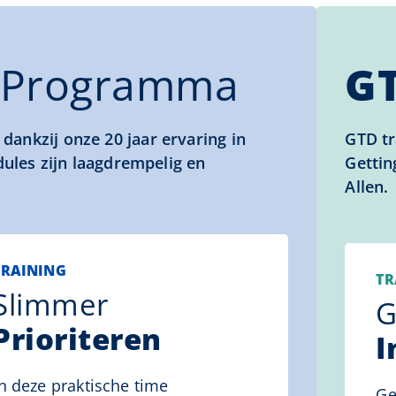
Programma
G
ankzij onze 20 jaar ervaring in
GTD tr
dules zijn laagdrempelig en
Gettin
Allen.
TRAINING
TR
Slimmer
G
Prioriteren
I
In deze praktische time
Ge