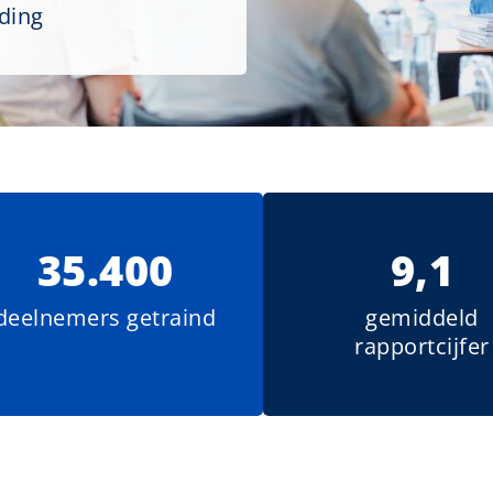
iding
35.400
9,1
deelnemers getraind
gemiddeld
rapportcijfer