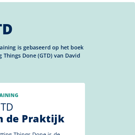
TD
aining is gebaseerd op het boek
g Things Done (GTD) van David
AINING
TD
n de Praktijk
tting Things Done is de