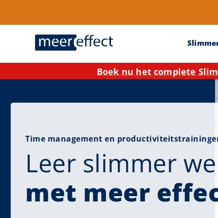
Slimme
Boek nu het complete Slim
Time management en productiviteitstraininge
Leer slimmer we
met meer effe