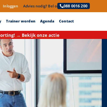
088 0016 200
Inloggen
Advies nodig?
Bel ons!
y
Trainer worden
Agenda
Contact
rting! → Bekijk onze actie