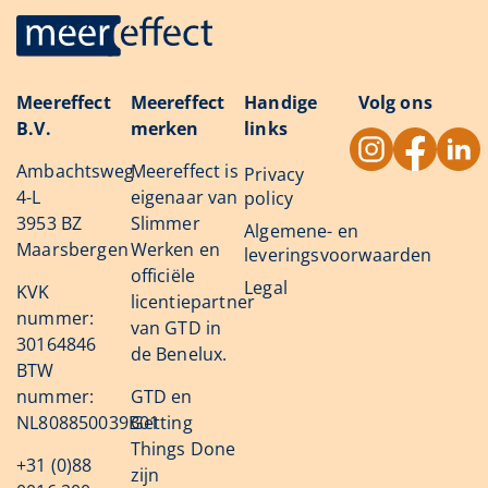
Meereffect
Meereffect
Handige
Volg ons
B.V.
merken
links
Ambachtsweg
Meereffect is
Privacy
4-L
eigenaar van
policy
3953 BZ
Slimmer
Algemene- en
Maarsbergen
Werken en
leveringsvoorwaarden
officiële
Legal
KVK
licentiepartner
nummer:
van GTD in
30164846
de Benelux.
BTW
nummer:
GTD en
NL808850039B01
Getting
Things Done
+31 (0)88
zijn