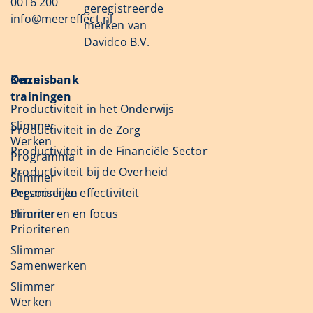
0016 200
geregistreerde
info@meereffect.nl
merken van
Davidco B.V.
Onze
Kennisbank
trainingen
Productiviteit in het Onderwijs
Slimmer
Productiviteit in de Zorg
Werken
Productiviteit in de Financiële Sector
Programma
Productiviteit bij de Overheid
Slimmer
Organiseren
Persoonlijke effectiviteit
Slimmer
Prioriteren en focus
Prioriteren
Slimmer
Samenwerken
Slimmer
Werken