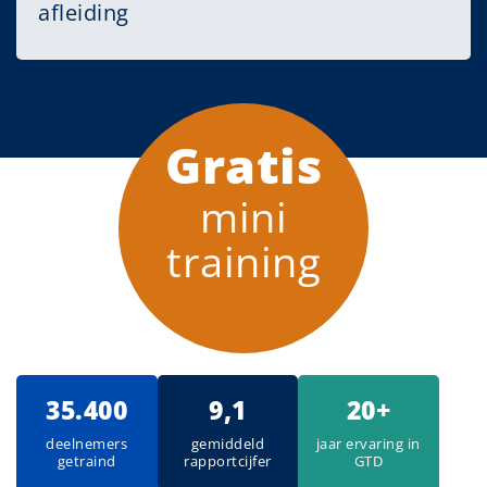
afleiding
Gratis
mini
training
35.400
9,1
20+
deelnemers
gemiddeld
jaar ervaring in
getraind
rapportcijfer
GTD