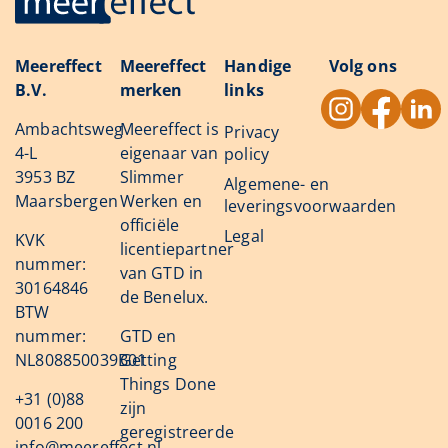
Meereffect
Meereffect
Handige
Volg ons
B.V.
merken
links
Ambachtsweg
Meereffect is
Privacy
4-L
eigenaar van
policy
3953 BZ
Slimmer
Algemene- en
Maarsbergen
Werken en
leveringsvoorwaarden
officiële
Legal
KVK
licentiepartner
nummer:
van GTD in
30164846
de Benelux.
BTW
nummer:
GTD en
NL808850039B01
Getting
Things Done
+31 (0)88
zijn
0016 200
geregistreerde
info@meereffect.nl