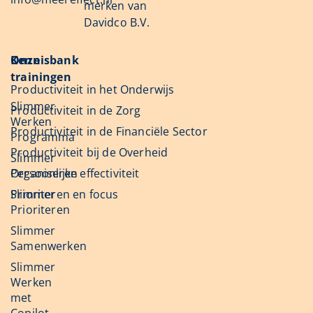
merken van
Davidco B.V.
Onze
Kennisbank
trainingen
Productiviteit in het Onderwijs
Slimmer
Productiviteit in de Zorg
Werken
Productiviteit in de Financiële Sector
Programma
Productiviteit bij de Overheid
Slimmer
Organiseren
Persoonlijke effectiviteit
Slimmer
Prioriteren en focus
Prioriteren
Slimmer
Samenwerken
Slimmer
Werken
met