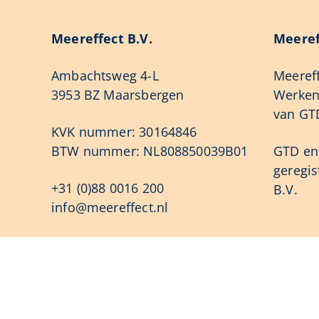
Meereffect B.V.
Meeref
Ambachtsweg 4-L
Meereff
3953 BZ Maarsbergen
Werken 
van GTD
KVK nummer: 30164846
BTW nummer: NL808850039B01
GTD en 
geregi
+31 (0)88 0016 200
B.V.
info@meereffect.nl
Onze trainingen
Kenni
Slimmer Werken Programma
Product