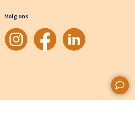
Volg ons
il slimmer werken en
t in mijn hoofd!