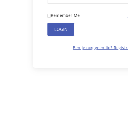
Remember Me
LOGIN
Ben je nog geen lid? Registr