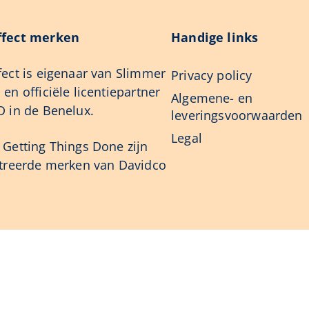
fect merken
Handige links
ect is eigenaar van Slimmer
Privacy policy
en officiële licentiepartner
Algemene- en
 in de Benelux.
leveringsvoorwaarden
Legal
Getting Things Done zijn
streerde merken van Davidco
Ja, ik w
sbank
meer rus
iviteit in het Onderwijs