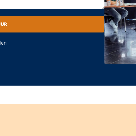
UUR
den