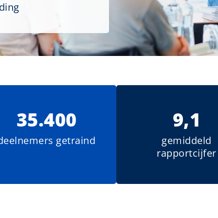
iding
35.400
9,1
deelnemers getraind
gemiddeld
rapportcijfer