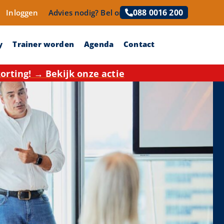
088 0016 200
Inloggen
Advies nodig?
Bel ons!
y
Trainer worden
Agenda
Contact
rting! → Bekijk onze actie