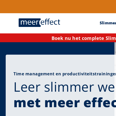
Slimme
Boek nu het complete Slim
Time management en productiviteitstraininge
Leer slimmer we
met meer effe