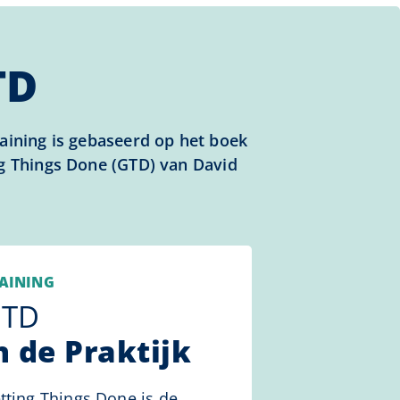
TD
aining is gebaseerd op het boek
g Things Done (GTD) van David
AINING
TD
n de Praktijk
tting Things Done is de