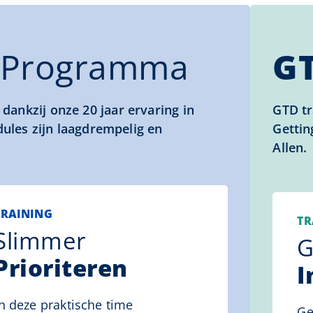
Programma
G
ankzij onze 20 jaar ervaring in
GTD tr
dules zijn laagdrempelig en
Gettin
Allen.
TRAINING
TR
Slimmer
G
Prioriteren
I
In deze praktische time
Ge