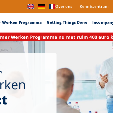
Over ons
Kenniscentrum
r Werken Programma
Getting Things Done
Incompan
mer Werken Programma nu met ruim 400 euro ko
n
rken
ct