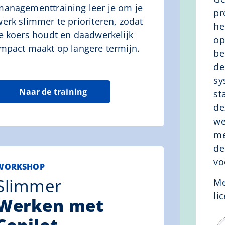
managementtraining leer je om je
pr
werk slimmer te prioriteren, zodat
he
je koers houdt en daadwerkelijk
op
impact maakt op langere termijn.
be
de
sy
Naar de training
st
de
we
me
de
vo
WORKSHOP
Slimmer
Me
li
Werken met