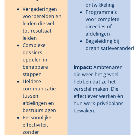
ontwikkeling
Vergaderingen
Programma’s
voorbereiden en
voor complete
leiden die wel
directies of
tot resultaat
afdelingen
leiden
Begeleiding bij
Complexe
organisatieverander
dossiers
opdelen in
behapbare
Impact:
Ambtenaren
stappen
die weer het gevoel
Heldere
hebben dat ze het
communicatie
verschil maken. Die
tussen
effectiever werken én
afdelingen en
hun werk-privébalans
bestuurslagen
bewaken.
Persoonlijke
effectiviteit
zonder