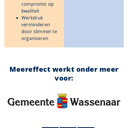
compromis op
kwaliteit
Werkdruk
verminderen
door slimmer te
organiseren
Meereffect werkt onder meer
voor: