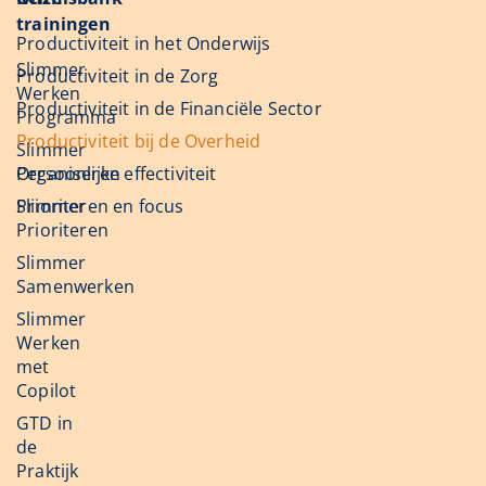
trainingen
Productiviteit in het Onderwijs
Slimmer
Productiviteit in de Zorg
Werken
Productiviteit in de Financiële Sector
Programma
Productiviteit bij de Overheid
Slimmer
Organiseren
Persoonlijke effectiviteit
Slimmer
Prioriteren en focus
Prioriteren
Slimmer
Samenwerken
Slimmer
Werken
met
Copilot
GTD in
de
Praktijk