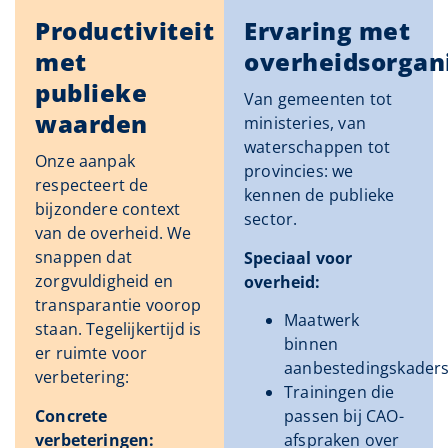
Productiviteit
Ervaring met
met
overheidsorgani
publieke
Van gemeenten tot
waarden
ministeries, van
waterschappen tot
Onze aanpak
provincies: we
respecteert de
kennen de publieke
bijzondere context
sector.
van de overheid. We
snappen dat
Speciaal voor
zorgvuldigheid en
overheid:
transparantie voorop
Maatwerk
staan. Tegelijkertijd is
binnen
er ruimte voor
aanbestedingskader
verbetering:
Trainingen die
Concrete
passen bij CAO-
verbeteringen:
afspraken over