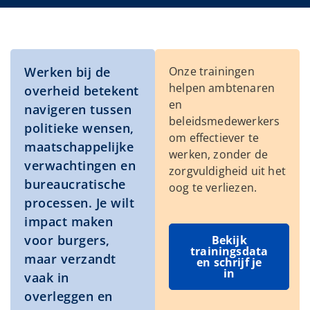
Werken bij de
Onze trainingen
helpen ambtenaren
overheid betekent
en
navigeren tussen
beleidsmedewerkers
politieke wensen,
om effectiever te
maatschappelijke
werken, zonder de
verwachtingen en
zorgvuldigheid uit het
bureaucratische
oog te verliezen.
processen. Je wilt
impact maken
voor burgers,
Bekijk
trainingsdata
maar verzandt
en schrijf je
in
vaak in
overleggen en