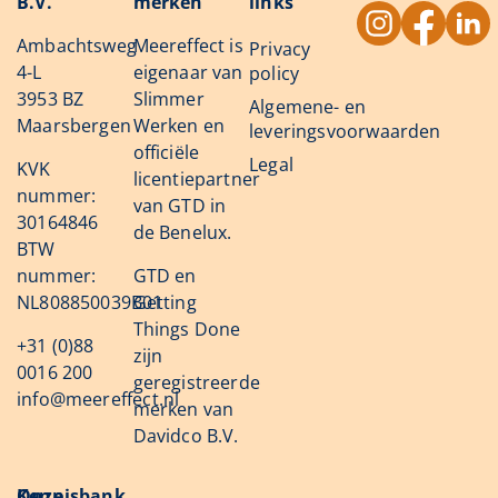
B.V.
merken
links
Ambachtsweg
Meereffect is
Privacy
4-L
eigenaar van
policy
3953 BZ
Slimmer
Algemene- en
Maarsbergen
Werken en
leveringsvoorwaarden
officiële
Legal
KVK
licentiepartner
nummer:
van GTD in
30164846
de Benelux.
BTW
nummer:
GTD en
NL808850039B01
Getting
Things Done
+31 (0)88
zijn
0016 200
geregistreerde
info@meereffect.nl
merken van
Davidco B.V.
Onze
Kennisbank