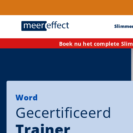
Slimme
Boek nu het complete Slim
Word
Gecertificeerd
Trainer