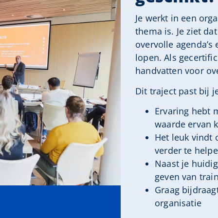
Je werkt in een org
thema is. Je ziet da
overvolle agenda’s 
lopen. Als gecertifi
handvatten voor ove
Dit traject past bij je
Ervaring hebt 
waarde ervan 
Het leuk vindt
verder te help
Naast je huidig
geven van trai
Graag bijdraagt
organisatie