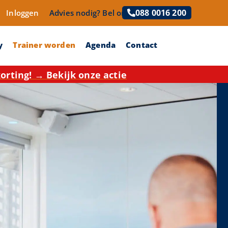
088 0016 200
Inloggen
Advies nodig?
Bel ons!
y
Trainer worden
Agenda
Contact
rting! → Bekijk onze actie