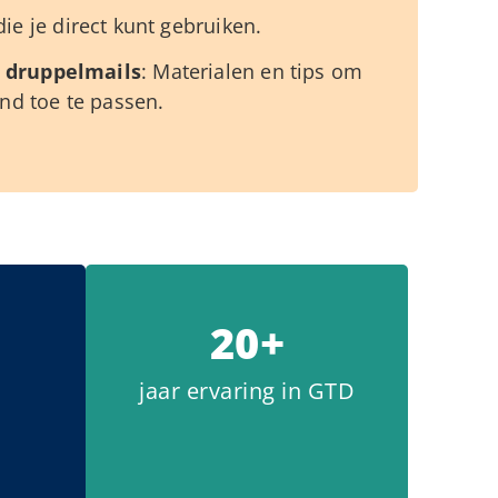
die je direct kunt gebruiken.
 druppelmails
: Materialen en tips om
end toe te passen.
20+
jaar ervaring in GTD