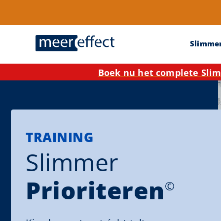
Slimme
Boek nu het complete Slim
TRAINING
Slimmer
Prioriteren
©