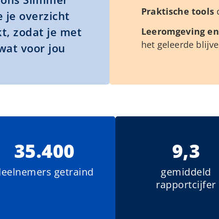
Praktische tools
 je overzicht
t, zodat je met
Leeromgeving en
het geleerde blijv
wat voor jou
35.400
9,3
deelnemers getraind
gemiddeld
rapportcijfer