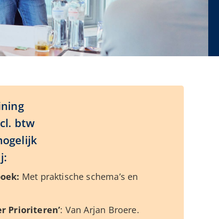
ining
cl. btw
ogelijk
j:
oek:
Met praktische schema’s en
r Prioriteren’
: Van Arjan Broere.