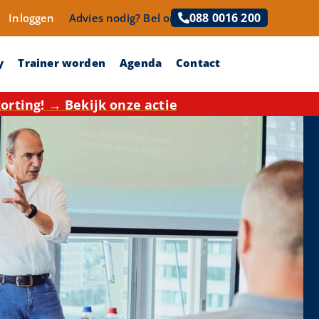
088 0016 200
Inloggen
Advies nodig?
Bel ons!
y
Trainer worden
Agenda
Contact
rting! → Bekijk onze actie