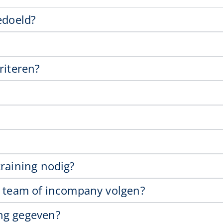
edoeld?
riteren?
training nodig?
n team of incompany volgen?
ng gegeven?