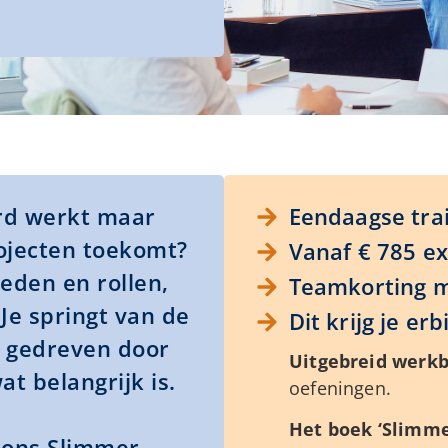
ard werkt maar
Eendaagse tra
rojecten toekomt?
Vanaf € 785 ex
eden en rollen,
Teamkorting m
Je springt van de
Dit krijg je erbi
k gedreven door
Uitgebreid werkb
at belangrijk is.
oefeningen.
Het boek ‘Slimme
t ons Slimmer