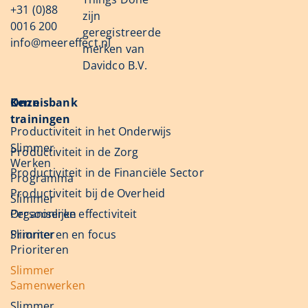
+31 (0)88
zijn
0016 200
geregistreerde
info@meereffect.nl
merken van
Davidco B.V.
Onze
Kennisbank
trainingen
Productiviteit in het Onderwijs
Slimmer
Productiviteit in de Zorg
Werken
Productiviteit in de Financiële Sector
Programma
Productiviteit bij de Overheid
Slimmer
Organiseren
Persoonlijke effectiviteit
Slimmer
Prioriteren en focus
Prioriteren
Slimmer
Samenwerken
Slimmer