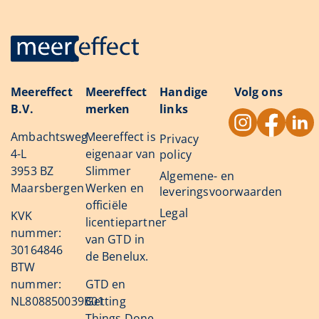
Meereffect
Meereffect
Handige
Volg ons
B.V.
merken
links
Ambachtsweg
Meereffect is
Privacy
4-L
eigenaar van
policy
3953 BZ
Slimmer
Algemene- en
Maarsbergen
Werken en
leveringsvoorwaarden
officiële
Legal
KVK
licentiepartner
nummer:
van GTD in
30164846
de Benelux.
BTW
nummer:
GTD en
NL808850039B01
Getting
Things Done