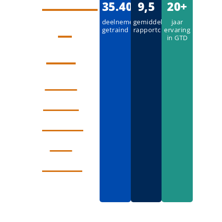
35.400
9,5
20+
je
deelnemers
gemiddeld
jaar
getraind
rapportcijfer
ervaring
in GTD
in!
Klik
hier
voor
de
data