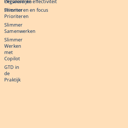
Organiseren
Persoonlijke effectiviteit
Slimmer
Prioriteren en focus
Prioriteren
Slimmer
Samenwerken
Slimmer
Werken
met
Copilot
GTD in
de
Praktijk