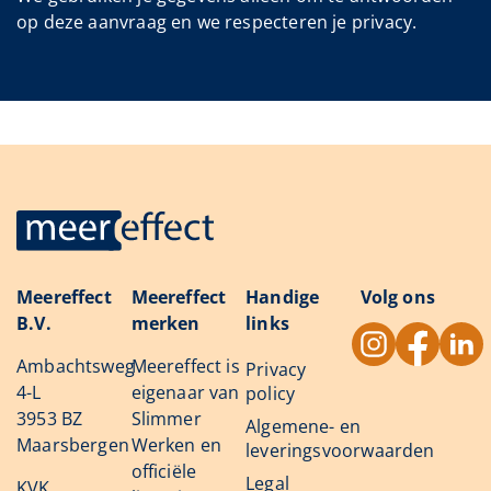
op deze aanvraag en we respecteren je privacy.
Meereffect
Meereffect
Handige
Volg ons
B.V.
merken
links
Ambachtsweg
Meereffect is
Privacy
4-L
eigenaar van
policy
3953 BZ
Slimmer
Algemene- en
Maarsbergen
Werken en
leveringsvoorwaarden
officiële
Legal
KVK