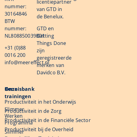
licentiepartner
nummer:
van GTD in
30164846
de Benelux.
BTW
nummer:
GTD en
NL808850039B01
Getting
Things Done
+31 (0)88
zijn
0016 200
geregistreerde
info@meereffect.nl
merken van
Davidco B.V.
Onze
Kennisbank
trainingen
Productiviteit in het Onderwijs
Slimmer
Productiviteit in de Zorg
Werken
Productiviteit in de Financiële Sector
Programma
Productiviteit bij de Overheid
Slimmer