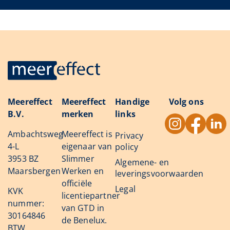
Meereffect
Meereffect
Handige
Volg ons
B.V.
merken
links
Ambachtsweg
Meereffect is
Privacy
4-L
eigenaar van
policy
3953 BZ
Slimmer
Algemene- en
Maarsbergen
Werken en
leveringsvoorwaarden
officiële
Legal
KVK
licentiepartner
nummer:
van GTD in
30164846
de Benelux.
BTW