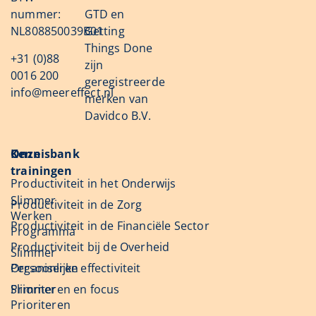
nummer:
GTD en
NL808850039B01
Getting
Things Done
+31 (0)88
zijn
0016 200
geregistreerde
info@meereffect.nl
merken van
Davidco B.V.
Onze
Kennisbank
trainingen
Productiviteit in het Onderwijs
Slimmer
Productiviteit in de Zorg
Werken
Productiviteit in de Financiële Sector
Programma
Productiviteit bij de Overheid
Slimmer
Organiseren
Persoonlijke effectiviteit
Slimmer
Prioriteren en focus
Prioriteren