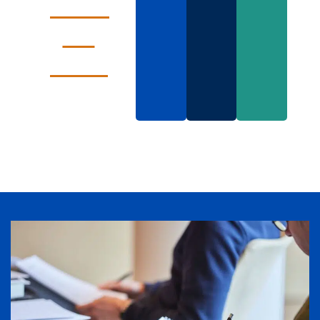
voor
de
data