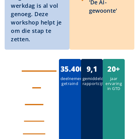
'De AI-
werkdag is al vol
gewoonte'
genoeg. Deze
workshop helpt je
om die stap te
zetten.
Schrijf
35.400
9,1
20+
je
deelnemers
gemiddeld
jaar
getraind
rapportcijfer
ervaring
in GTD
in!
Klik
hier