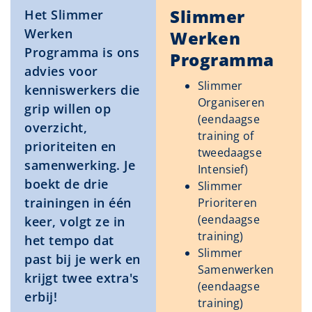
Slimmer
Het Slimmer
Werken
Werken
Programma is ons
Programma
advies voor
Slimmer
kenniswerkers die
Organiseren
grip willen op
(eendaagse
overzicht,
training of
prioriteiten en
tweedaagse
samenwerking. Je
Intensief)
boekt de drie
Slimmer
trainingen in één
Prioriteren
(eendaagse
keer, volgt ze in
training)
het tempo dat
Slimmer
past bij je werk en
Samenwerken
krijgt twee extra's
(eendaagse
erbij!
training)