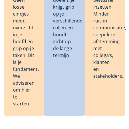
losse
krijgt grip
inzetten.
eindjes
op je
Minder
meer,
verschillende
ruis in
overzicht
rollen en
communicatie,
in je
houdt
soepelere
hoofd en
zicht op
afstemming
grip op je
de lange
met
taken. Dit
termijn.
collega’s,
is je
klanten
fundament.
en
We
stakeholders.
adviseren
om hier
te
starten.