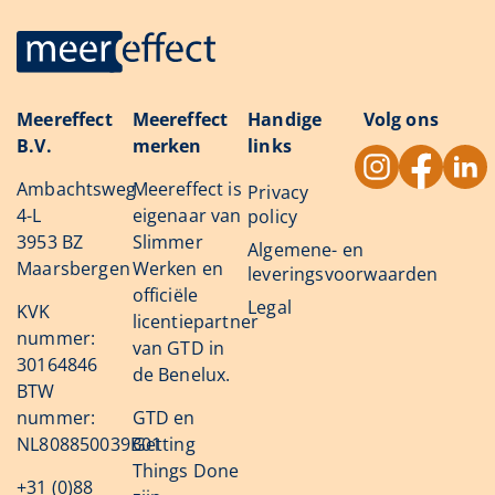
Meereffect
Meereffect
Handige
Volg ons
B.V.
merken
links
Ambachtsweg
Meereffect is
Privacy
4-L
eigenaar van
policy
3953 BZ
Slimmer
Algemene- en
Maarsbergen
Werken en
leveringsvoorwaarden
officiële
Legal
KVK
licentiepartner
nummer:
van GTD in
30164846
de Benelux.
BTW
nummer:
GTD en
NL808850039B01
Getting
Things Done
+31 (0)88