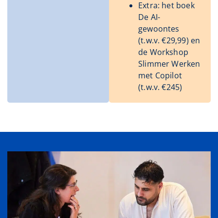
Extra: het boek
De AI-
gewoontes
(t.w.v. €29,99) en
de Workshop
Slimmer Werken
met Copilot
(t.w.v. €245)