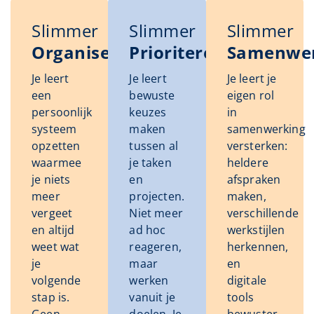
Slimmer
Slimmer
Slimmer
Organiseren
Prioriteren
Samenwe
Je leert
Je leert
Je leert je
een
bewuste
eigen rol
persoonlijk
keuzes
in
systeem
maken
samenwerking
opzetten
tussen al
versterken:
waarmee
je taken
heldere
je niets
en
afspraken
meer
projecten.
maken,
vergeet
Niet meer
verschillende
en altijd
ad hoc
werkstijlen
weet wat
reageren,
herkennen,
je
maar
en
volgende
werken
digitale
stap is.
vanuit je
tools
Geen
doelen. Je
bewuster