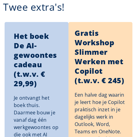
Twee extra's!
Gratis
Het boek
Workshop
De AI-
Slimmer
gewoontes
Werken met
cadeau
Copilot
(t.w.v. €
(t.w.v. € 245)
29,99)
Een halve dag waarin
Je ontvangt het
je leert hoe je Copilot
boek thuis.
praktisch inzet in je
Daarmee bouw je
dagelijks werk in
vanaf dag één
Outlook, Word,
werkgewoontes op
Teams en OneNote.
die ook met AI