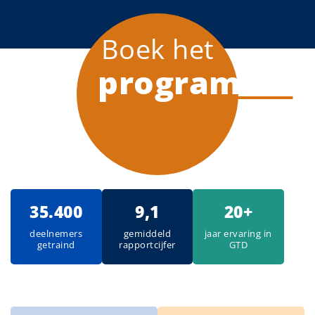
Boek het
programma
35.400
9,1
20+
deelnemers
gemiddeld
jaar ervaring in
getraind
rapportcijfer
GTD