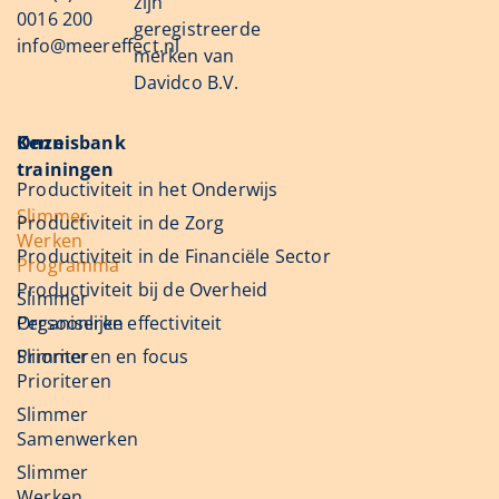
zijn
0016 200
geregistreerde
info@meereffect.nl
merken van
Davidco B.V.
Onze
Kennisbank
trainingen
Productiviteit in het Onderwijs
Slimmer
Productiviteit in de Zorg
Werken
Productiviteit in de Financiële Sector
Programma
Productiviteit bij de Overheid
Slimmer
Organiseren
Persoonlijke effectiviteit
Slimmer
Prioriteren en focus
Prioriteren
Slimmer
Samenwerken
Slimmer
Werken