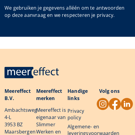
We gebruiken je gegevens alléén om te antwoorden
op deze aanvraag en we respecteren je privacy.
Meereffect
Meereffect
Handige
Volg ons
B.V.
merken
links
Ambachtsweg
Meereffect is
Privacy
4-L
eigenaar van
policy
3953 BZ
Slimmer
Algemene- en
Maarsbergen
Werken en
leveringsvoorwaarden