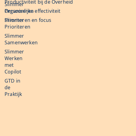
Productiviteit bij de Overheid
Slimmer
Organiseren
Persoonlijke effectiviteit
Slimmer
Prioriteren en focus
Prioriteren
Slimmer
Samenwerken
Slimmer
Werken
met
Copilot
GTD in
de
Praktijk