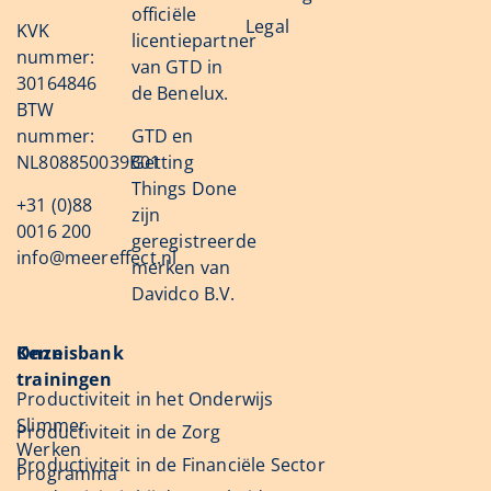
officiële
Legal
KVK
licentiepartner
nummer:
van GTD in
30164846
de Benelux.
BTW
nummer:
GTD en
NL808850039B01
Getting
Things Done
+31 (0)88
zijn
0016 200
geregistreerde
info@meereffect.nl
merken van
Davidco B.V.
Onze
Kennisbank
trainingen
Productiviteit in het Onderwijs
Slimmer
Productiviteit in de Zorg
Werken
Productiviteit in de Financiële Sector
Programma