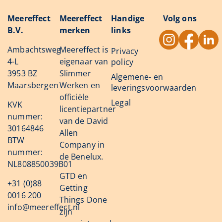
Meereffect
Meereffect
Handige
Volg ons
B.V.
merken
links
Ambachtsweg
Meereffect is
Privacy
4-L
eigenaar van
policy
3953 BZ
Slimmer
Algemene- en
Maarsbergen
Werken en
leveringsvoorwaarden
officiële
Legal
KVK
licentiepartner
nummer:
van de David
30164846
Allen
BTW
Company in
nummer:
de Benelux.
NL808850039B01
GTD en
+31 (0)88
Getting
0016 200
Things Done
info@meereffect.nl
zijn