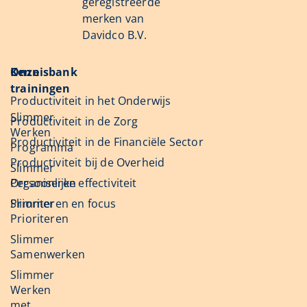
geregistreerde
merken van
Davidco B.V.
Onze
Kennisbank
trainingen
Productiviteit in het Onderwijs
Slimmer
Productiviteit in de Zorg
Werken
Productiviteit in de Financiële Sector
Programma
Productiviteit bij de Overheid
Slimmer
Organiseren
Persoonlijke effectiviteit
Slimmer
Prioriteren en focus
Prioriteren
Slimmer
Samenwerken
Slimmer
Werken
met