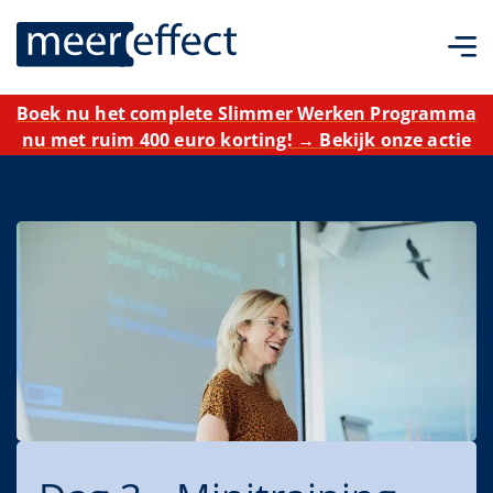
Boek nu het complete Slimmer Werken Programma
nu met ruim 400 euro korting! → Bekijk onze actie