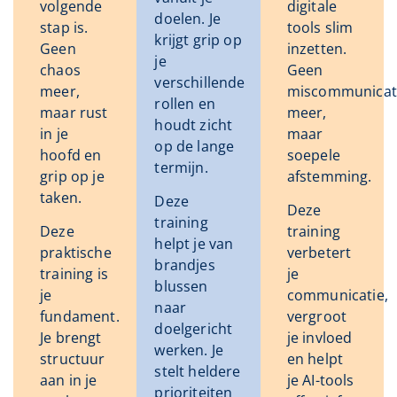
volgende
digitale
doelen. Je
stap is.
tools slim
krijgt grip op
Geen
inzetten.
je
chaos
Geen
verschillende
meer,
miscommunicat
rollen en
maar rust
meer,
houdt zicht
in je
maar
op de lange
hoofd en
soepele
termijn.
grip op je
afstemming.
taken.
Deze
Deze
training
Deze
training
helpt je van
praktische
verbetert
brandjes
training is
je
blussen
je
communicatie,
naar
fundament.
vergroot
doelgericht
Je brengt
je invloed
werken. Je
structuur
en helpt
stelt heldere
aan in je
je AI-tools
prioriteiten