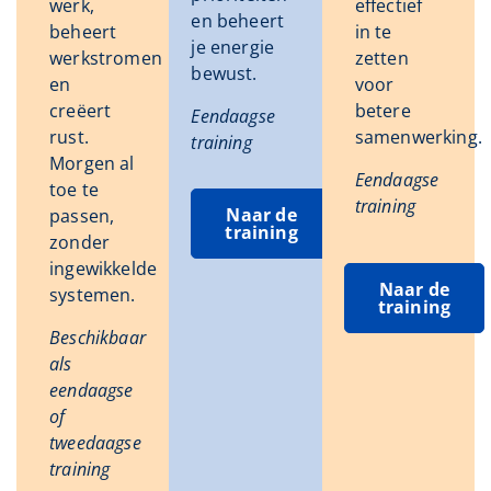
werk,
effectief
en beheert
beheert
in te
je energie
werkstromen
zetten
bewust.
en
voor
creëert
betere
Eendaagse
rust.
samenwerking.
training
Morgen al
Eendaagse
toe te
training
Naar de
passen,
training
zonder
ingewikkelde
Naar de
systemen.
training
Beschikbaar
als
eendaagse
of
tweedaagse
training