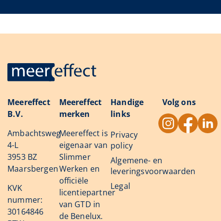
Meereffect
Meereffect
Handige
Volg ons
B.V.
merken
links
Ambachtsweg
Meereffect is
Privacy
4-L
eigenaar van
policy
3953 BZ
Slimmer
Algemene- en
Maarsbergen
Werken en
leveringsvoorwaarden
officiële
Legal
KVK
licentiepartner
nummer:
van GTD in
30164846
de Benelux.