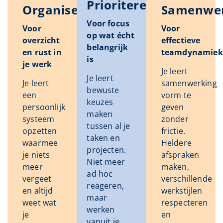
Prioriteren
Organiseren
Samenwe
Voor focus
Voor
Voor
op wat écht
overzicht
effectieve
belangrijk
en rust in
teamdynamiek
is
je werk
Je leert
Je leert
Je leert
samenwerking
bewuste
een
vorm te
keuzes
persoonlijk
geven
maken
systeem
zonder
tussen al je
opzetten
frictie.
taken en
waarmee
Heldere
projecten.
je niets
afspraken
Niet meer
meer
maken,
ad hoc
vergeet
verschillende
reageren,
en altijd
werkstijlen
maar
weet wat
respecteren
werken
je
en
vanuit je