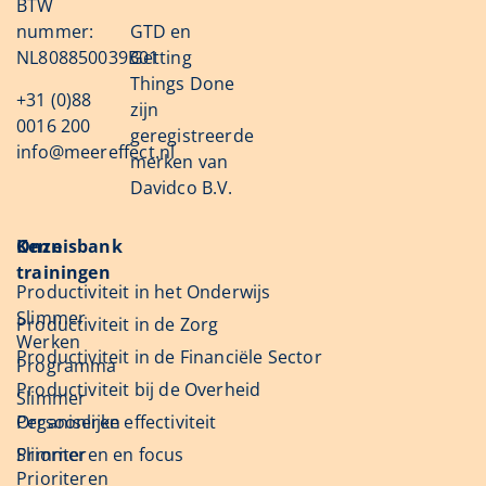
BTW
nummer:
GTD en
NL808850039B01
Getting
Things Done
+31 (0)88
zijn
0016 200
geregistreerde
info@meereffect.nl
merken van
Davidco B.V.
Onze
Kennisbank
trainingen
Productiviteit in het Onderwijs
Slimmer
Productiviteit in de Zorg
Werken
Productiviteit in de Financiële Sector
Programma
Productiviteit bij de Overheid
Slimmer
Organiseren
Persoonlijke effectiviteit
Slimmer
Prioriteren en focus
Prioriteren