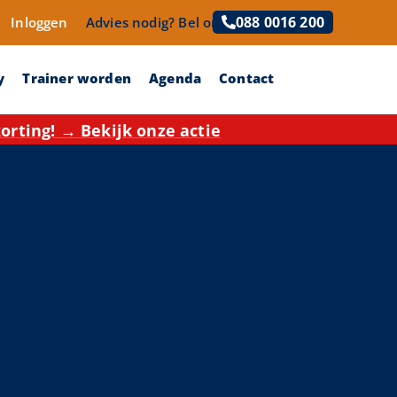
088 0016 200
Inloggen
Advies nodig?
Bel ons!
y
Trainer worden
Agenda
Contact
rting! → Bekijk onze actie