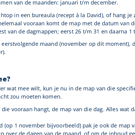
amen van de maanden: januari t/m december.
top in een bureaula (recept à la David), of hang je z
 helemaal vooraan komt de map met de datum van de 
 rest van de dagmappen; eerst 26 t/m 31 en daarna 1 
 eerstvolgende maand (november op dit moment), da
r).
ee?
ater wat mee wilt, kun je nu in de map van die speci
acht zou moeten komen.
die vooraan hangt, de map van die dag. Alles wat daar
d (op 1 november bijvoorbeeld) pak je ook de map
n over de dagen van de maand, of om de inhoud gelij