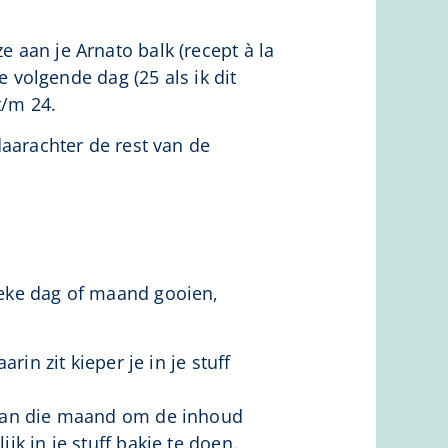
e aan je Arnato balk (recept à la
volgende dag (25 als ik dit
t/m 24.
arachter de rest van de
fieke dag of maand gooien,
in zit kieper je in je stuff
 van die maand om de inhoud
k in je stuff bakje te doen.