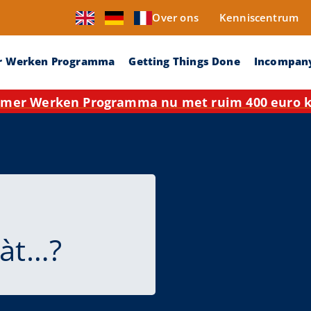
Over ons
Kenniscentrum
r Werken Programma
Getting Things Done
Incompan
mer Werken Programma nu met ruim 400 euro ko
wàt…?