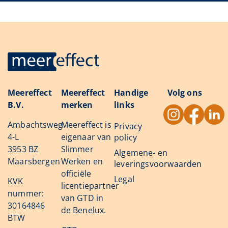
Meereffect
Meereffect
Handige
Volg ons
B.V.
merken
links
Ambachtsweg
Meereffect is
Privacy
4-L
eigenaar van
policy
3953 BZ
Slimmer
Algemene- en
Maarsbergen
Werken en
leveringsvoorwaarden
officiële
Legal
KVK
licentiepartner
nummer:
van GTD in
30164846
de Benelux.
BTW