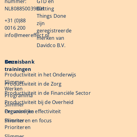
nummer:
GTD en
NL808850039B01
Getting
Things Done
+31 (0)88
zijn
0016 200
geregistreerde
info@meereffect.nl
merken van
Davidco B.V.
Onze
Kennisbank
trainingen
Productiviteit in het Onderwijs
Slimmer
Productiviteit in de Zorg
Werken
Productiviteit in de Financiële Sector
Programma
Productiviteit bij de Overheid
Slimmer
Organiseren
Persoonlijke effectiviteit
Slimmer
Prioriteren en focus
Prioriteren
Slimmer