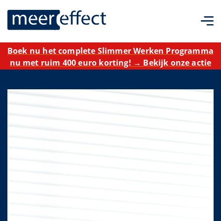
Boek nu het complete Slimmer Werken Programma
nu met ruim 400 euro korting! → Bekijk onze actie