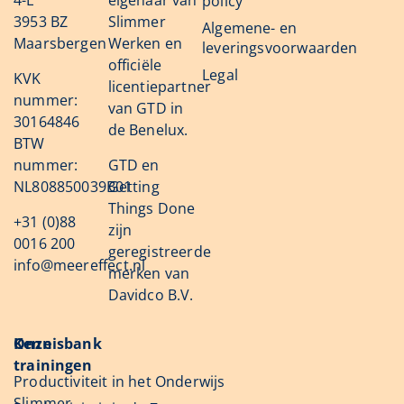
policy
3953 BZ
Slimmer
Algemene- en
Maarsbergen
Werken en
leveringsvoorwaarden
officiële
Legal
KVK
licentiepartner
nummer:
van GTD in
30164846
de Benelux.
BTW
nummer:
GTD en
NL808850039B01
Getting
Things Done
+31 (0)88
zijn
0016 200
geregistreerde
info@meereffect.nl
merken van
Davidco B.V.
Onze
Kennisbank
trainingen
Productiviteit in het Onderwijs
Slimmer