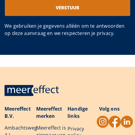
VERSTUUR
We gebruiken je gegevens alléén om te antwoorden
op deze aanvraag en we respecteren je privacy.
Meereffect
Meereffect
Handige
Volg ons
B.V.
merken
links
Ambachtsweg
Meereffect is
Privacy
4-L
eigenaar van