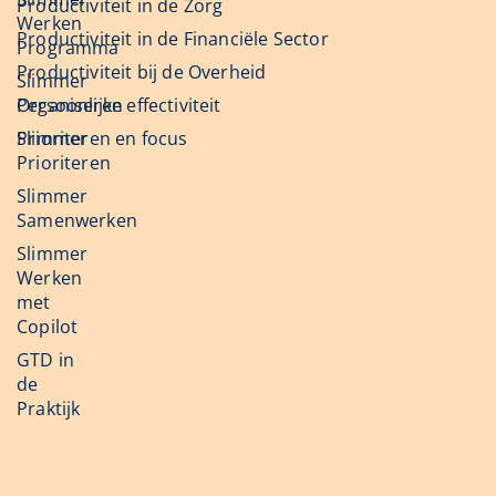
Productiviteit in de Zorg
Werken
Productiviteit in de Financiële Sector
Programma
Productiviteit bij de Overheid
Slimmer
Organiseren
Persoonlijke effectiviteit
Slimmer
Prioriteren en focus
Prioriteren
Slimmer
Samenwerken
Slimmer
Werken
met
Copilot
GTD in
de
Praktijk