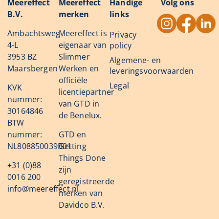
Meereffect
Meereffect
Handige
Volg ons
B.V.
merken
links
Ambachtsweg
Meereffect is
Privacy
4-L
eigenaar van
policy
3953 BZ
Slimmer
Algemene- en
Maarsbergen
Werken en
leveringsvoorwaarden
officiële
Legal
KVK
licentiepartner
nummer:
van GTD in
30164846
de Benelux.
BTW
nummer:
GTD en
NL808850039B01
Getting
Things Done
+31 (0)88
zijn
0016 200
geregistreerde
info@meereffect.nl
merken van
Davidco B.V.