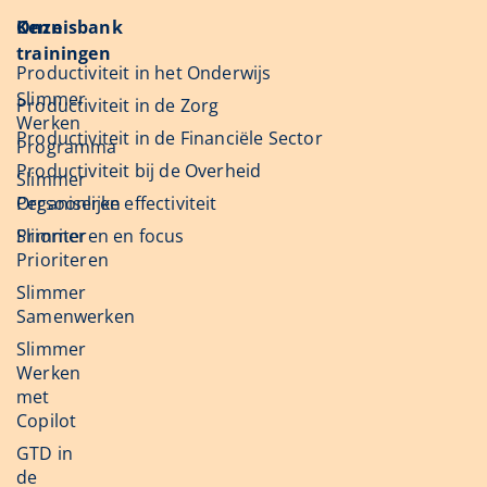
Onze
Kennisbank
trainingen
Productiviteit in het Onderwijs
Slimmer
Productiviteit in de Zorg
Werken
Productiviteit in de Financiële Sector
Programma
Productiviteit bij de Overheid
Slimmer
Organiseren
Persoonlijke effectiviteit
Slimmer
Prioriteren en focus
Prioriteren
Slimmer
Samenwerken
Slimmer
Werken
met
Copilot
GTD in
de