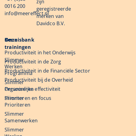
zijn
0016 200
geregistreerde
info@meereffect.nl
merken van
Davidco B.V.
Onze
Kennisbank
trainingen
Productiviteit in het Onderwijs
Slimmer
Productiviteit in de Zorg
Werken
Productiviteit in de Financiële Sector
Programma
Productiviteit bij de Overheid
Slimmer
Organiseren
Persoonlijke effectiviteit
Slimmer
Prioriteren en focus
Prioriteren
Slimmer
Samenwerken
Slimmer