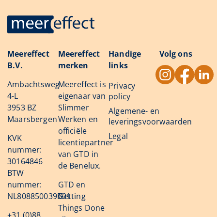
Meereffect
Meereffect
Handige
Volg ons
B.V.
merken
links
Ambachtsweg
Meereffect is
Privacy
4-L
eigenaar van
policy
3953 BZ
Slimmer
Algemene- en
Maarsbergen
Werken en
leveringsvoorwaarden
officiële
Legal
KVK
licentiepartner
nummer:
van GTD in
30164846
de Benelux.
BTW
nummer:
GTD en
NL808850039B01
Getting
Things Done
+31 (0)88