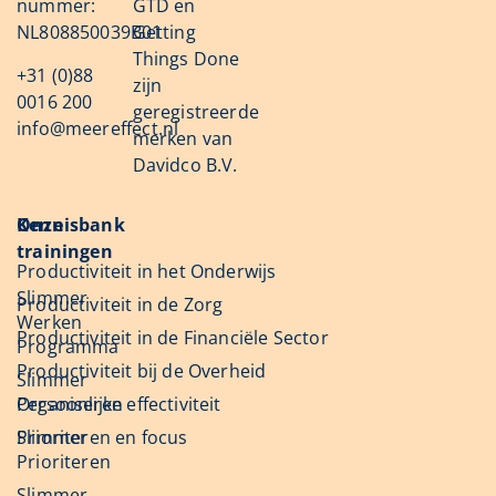
nummer:
GTD en
NL808850039B01
Getting
Things Done
+31 (0)88
zijn
0016 200
geregistreerde
info@meereffect.nl
merken van
Davidco B.V.
Onze
Kennisbank
trainingen
Productiviteit in het Onderwijs
Slimmer
Productiviteit in de Zorg
Werken
Productiviteit in de Financiële Sector
Programma
Productiviteit bij de Overheid
Slimmer
Organiseren
Persoonlijke effectiviteit
Slimmer
Prioriteren en focus
Prioriteren
Slimmer