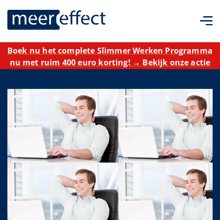
Boek nu het complete Slimmer Werken Programma
nu met ruim 400 euro korting! → Bekijk onze actie