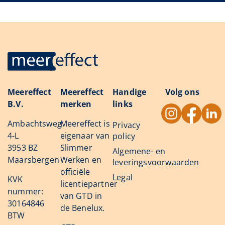
Meereffect
Meereffect
Handige
Volg ons
B.V.
merken
links
Ambachtsweg
Meereffect is
Privacy
4-L
eigenaar van
policy
3953 BZ
Slimmer
Algemene- en
Maarsbergen
Werken en
leveringsvoorwaarden
officiële
Legal
KVK
licentiepartner
nummer:
van GTD in
30164846
de Benelux.
BTW