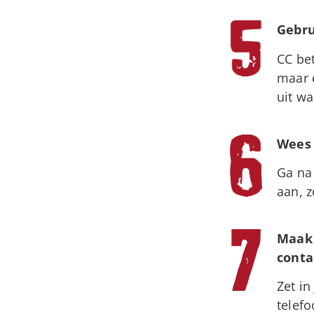
Gebru
CC bet
maar 
uit w
Wees 
Ga na 
aan, z
Maak 
conta
Zet in
telef