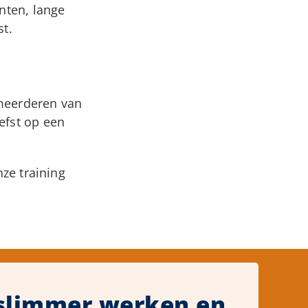
nten, lange
st.
rmeerderen van
efst op een
ze training
l slimmer werken en