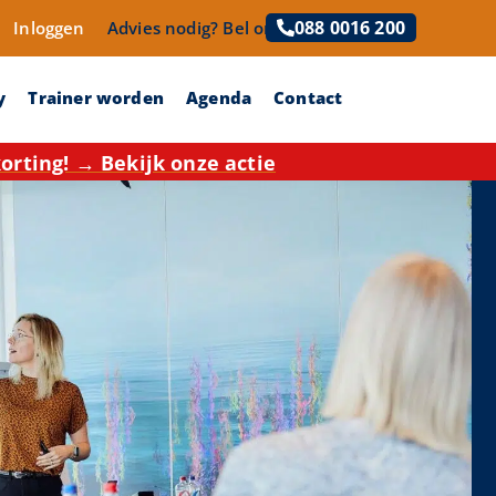
088 0016 200
Inloggen
Advies nodig?
Bel ons!
y
Trainer worden
Agenda
Contact
rting! → Bekijk onze actie