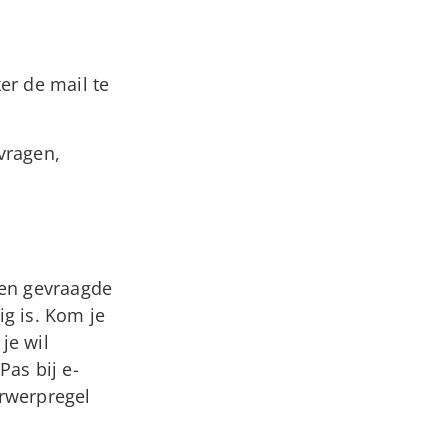
er de mail te
vragen,
een gevraagde
ig is. Kom je
je wil
as bij e-
rwerpregel