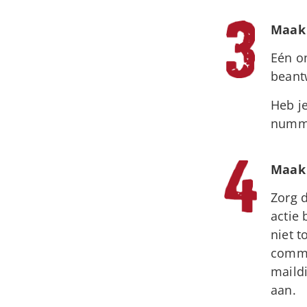
Maak 
Eén o
beant
Heb j
numme
Maak 
Zorg 
actie 
niet t
commu
maild
aan.