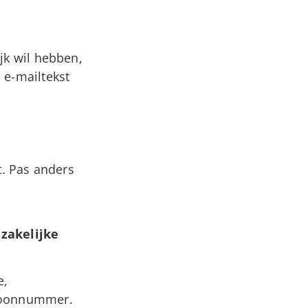
jk wil hebben,
 e-mailtekst
t. Pas anders
zakelijke
e,
efoonnummer.