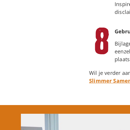
Inspir
discla
Gebru
Bijla
eenze
plaat
Wil je verder a
Slimmer Same