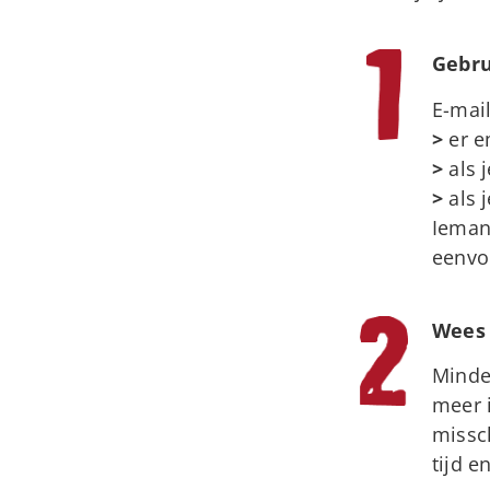
Gebru
E-mail
>
er em
>
als 
>
als j
Ieman
eenvou
Wees 
Minder
meer 
missch
tijd e