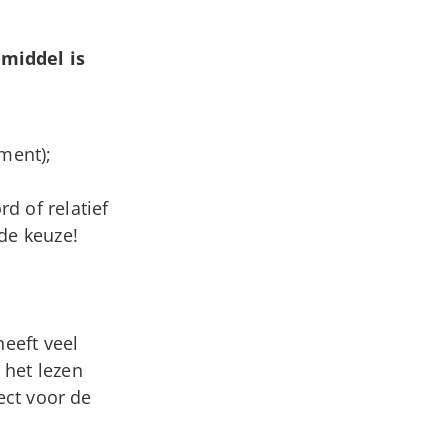
emiddel is
ment);
d of relatief
de keuze!
heeft veel
 het lezen
ect voor de