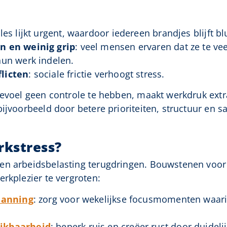
lles lijkt urgent, waardoor iedereen brandjes blijft b
n en weinig grip
: veel mensen ervaren dat ze te ve
hun werk indelen.
licten
: sociale frictie verhoogt stress.
gevoel geen controle te hebben, maakt werkdruk ext
bijvoorbeeld door betere prioriteiten, structuur en
rkstress?
en arbeidsbelasting terugdringen. Bouwstenen voor 
rkplezier te vergroten:
lanning
: zorg voor wekelijkse focusmomenten waari
ikbaarheid
: beperk ruis en creëer rust door duidel