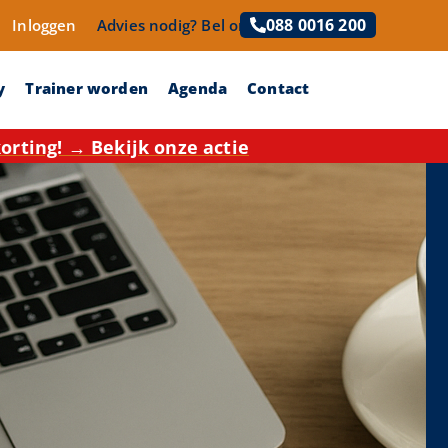
088 0016 200
Inloggen
Advies nodig?
Bel ons!
y
Trainer worden
Agenda
Contact
rting! → Bekijk onze actie