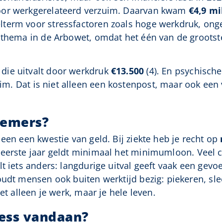
oor werkgerelateerd verzuim. Daarvan kwam
€4,9 mi
lterm voor stressfactoren zoals hoge werkdruk, onge
 thema in de Arbowet, omdat het één van de grootst
die uitvalt door werkdruk
€13.500
(4). En psychische
m. Dat is niet alleen een kostenpost, maar ook een v
nemers?
een een kwestie van geld. Bij ziekte heb je recht op
t eerste jaar geldt minimaal het minimumloon. Veel 
t iets anders: langdurige uitval geeft vaak een gevo
oudt mensen ook buiten werktijd bezig: piekeren, sl
et alleen je werk, maar je hele leven.
ess vandaan?