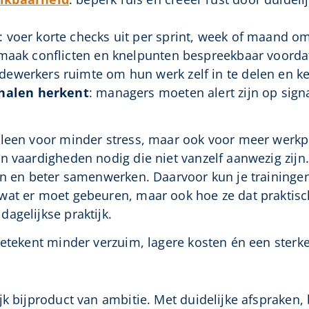
: voer korte checks uit per sprint, week of maand om t
 maak conflicten en knelpunten bespreekbaar voordat
dewerkers ruimte om hun werk zelf in te delen en k
gnalen herkent
: managers moeten alert zijn op signa
leen voor minder stress, maar ook voor meer werkple
n vaardigheden nodig die niet vanzelf aanwezig zijn.
en en beter samenwerken. Daarvoor kun je traininge
wat er moet gebeuren, maar ook hoe ze dat praktisch
agelijkse praktijk.
betekent minder verzuim, lagere kosten én een sterke
k bijproduct van ambitie. Met duidelijke afspraken, 