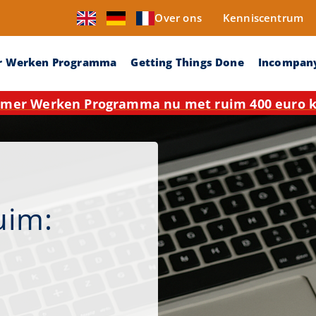
Over ons
Kenniscentrum
r Werken Programma
Getting Things Done
Incompan
mer Werken Programma nu met ruim 400 euro ko
uim: