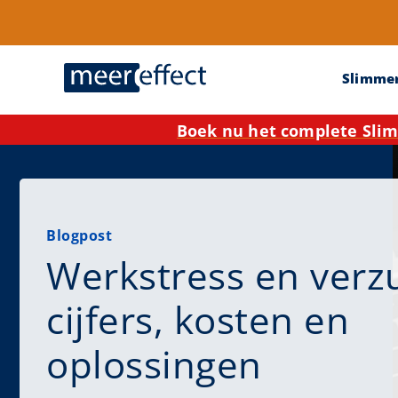
Slimme
Boek nu het complete Slim
Blogpost
Werkstress en verz
cijfers, kosten en
oplossingen