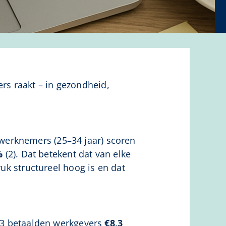
s raakt – in gezondheid,
 werknemers (25–34 jaar) scoren
%
(2). Dat betekent dat van elke
ruk structureel hoog is en dat
023 betaalden werkgevers
€8,3