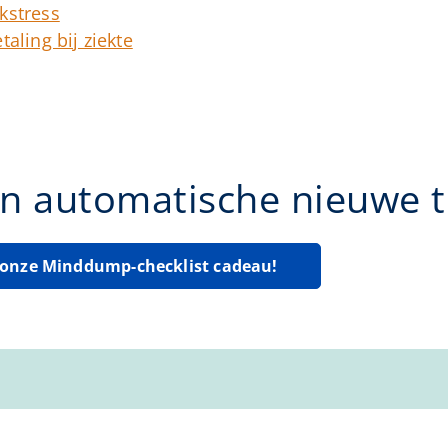
kstress
aling bij ziekte
n automatische nieuwe ti
g onze Minddump-checklist cadeau!