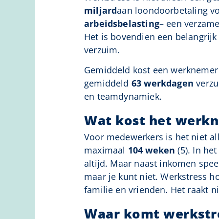
miljard
aan loondoorbetaling v
arbeidsbelasting
– een verzame
Het is bovendien een belangrijk
verzuim.
Gemiddeld kost een werknemer 
gemiddeld
63 werkdagen
verzui
en teamdynamiek.
Wat kost het werk
Voor medewerkers is het niet all
maximaal
104 weken
(5). In he
altijd. Maar naast inkomen speel
maar je kunt niet. Werkstress h
familie en vrienden. Het raakt ni
Waar komt werkstr