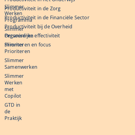
Slimmer
Productiviteit in de Zorg
Werken
Productiviteit in de Financiële Sector
Programma
Productiviteit bij de Overheid
Slimmer
Organiseren
Persoonlijke effectiviteit
Slimmer
Prioriteren en focus
Prioriteren
Slimmer
Samenwerken
Slimmer
Werken
met
Copilot
GTD in
de
Praktijk