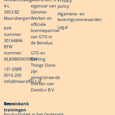
Privacy
4-L
eigenaar van
policy
3953 BZ
Slimmer
Algemene- en
Maarsbergen
Werken en
leveringsvoorwaarden
officiële
Legal
KVK
licentiepartner
nummer:
van GTD in
30164846
de Benelux.
BTW
nummer:
GTD en
NL808850039B01
Getting
Things Done
+31 (0)88
zijn
0016 200
geregistreerde
info@meereffect.nl
merken van
Davidco B.V.
Onze
Kennisbank
trainingen
Productiviteit in het Onderwijs