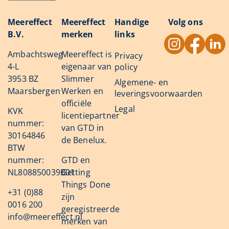
Meereffect
Meereffect
Handige
Volg ons
B.V.
merken
links
Ambachtsweg
Meereffect is
Privacy
4-L
eigenaar van
policy
3953 BZ
Slimmer
Algemene- en
Maarsbergen
Werken en
leveringsvoorwaarden
officiële
Legal
KVK
licentiepartner
nummer:
van GTD in
30164846
de Benelux.
BTW
nummer:
GTD en
NL808850039B01
Getting
Things Done
+31 (0)88
zijn
0016 200
geregistreerde
info@meereffect.nl
merken van