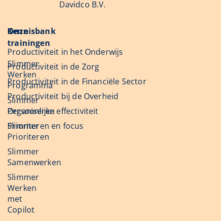
Davidco B.V.
Onze
Kennisbank
trainingen
Productiviteit in het Onderwijs
Slimmer
Productiviteit in de Zorg
Werken
Productiviteit in de Financiële Sector
Programma
Productiviteit bij de Overheid
Slimmer
Organiseren
Persoonlijke effectiviteit
Slimmer
Prioriteren en focus
Prioriteren
Slimmer
Samenwerken
Slimmer
Werken
met
Copilot