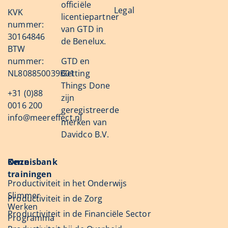
officiële
Legal
KVK
licentiepartner
nummer:
van GTD in
30164846
de Benelux.
BTW
nummer:
GTD en
NL808850039B01
Getting
Things Done
+31 (0)88
zijn
0016 200
geregistreerde
info@meereffect.nl
merken van
Davidco B.V.
Onze
Kennisbank
trainingen
Productiviteit in het Onderwijs
Slimmer
Productiviteit in de Zorg
Werken
Productiviteit in de Financiële Sector
Programma