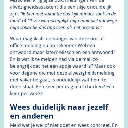
Misschien krijg jij ze ook, meldingen van de
afwezigheidsassistent die een tikje onduidelijk
zijn:
“Ik ben met vakantie dus kijk minder vaak in de
mail”
of
“Ik zie waarschijnlijk mijn mail niet vanwege
mijn vakantie dus app even als het urgent is.”
Waar mag ik als ontvanger van deze out-of-
office-melding nu op rekenen? Wel een
antwoord maar later? Misschien een antwoord?
En is wat ik te melden had via de mail zo
belangrijk dat het een appje waard is? Maar ook
voor degene die met deze afwezigheidsmelding
met vakantie gaat, is onduidelijk wat hem te
doen staat. Eén keer per dag mail checken? Eén
keer per week?
Wees duidelijk naar jezelf
en anderen
Meld wat je wel of niet doet en wees concreet. En