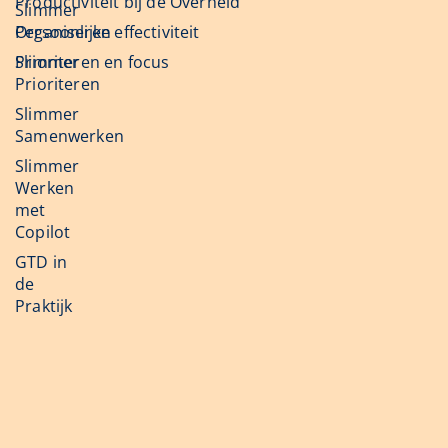
Productiviteit bij de Overheid
Slimmer
Organiseren
Persoonlijke effectiviteit
Slimmer
Prioriteren en focus
Prioriteren
Slimmer
Samenwerken
Slimmer
Werken
met
Copilot
GTD in
de
Praktijk