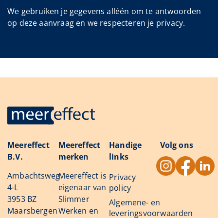
We gebruiken je gegevens alléén om te antwoorden
op deze aanvraag en we respecteren je privacy.
Meereffect
Meereffect
Handige
Volg ons
B.V.
merken
links
Ambachtsweg
Meereffect is
Privacy
4-L
eigenaar van
policy
3953 BZ
Slimmer
Algemene- en
Maarsbergen
Werken en
leveringsvoorwaarden