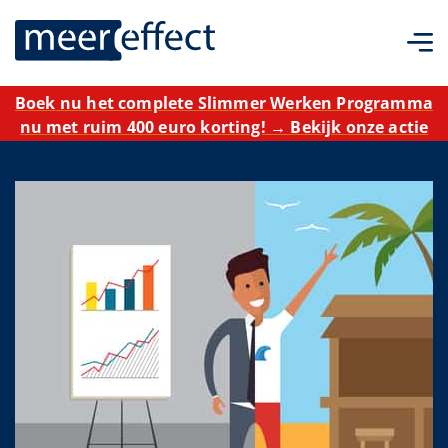
Boek nu het complete Slimmer Werken Programma
nu met ruim 400 euro korting! → Bekijk onze actie