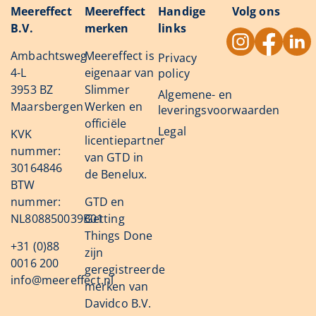
Meereffect
Meereffect
Handige
Volg ons
B.V.
merken
links
Ambachtsweg
Meereffect is
Privacy
4-L
eigenaar van
policy
3953 BZ
Slimmer
Algemene- en
Maarsbergen
Werken en
leveringsvoorwaarden
officiële
Legal
KVK
licentiepartner
nummer:
van GTD in
30164846
de Benelux.
BTW
nummer:
GTD en
NL808850039B01
Getting
Things Done
+31 (0)88
zijn
0016 200
geregistreerde
info@meereffect.nl
merken van
Davidco B.V.