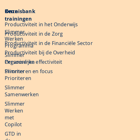
Onze
Kennisbank
trainingen
Productiviteit in het Onderwijs
Slimmer
Productiviteit in de Zorg
Werken
Productiviteit in de Financiële Sector
Programma
Productiviteit bij de Overheid
Slimmer
Organiseren
Persoonlijke effectiviteit
Slimmer
Prioriteren en focus
Prioriteren
Slimmer
Samenwerken
Slimmer
Werken
met
Copilot
GTD in