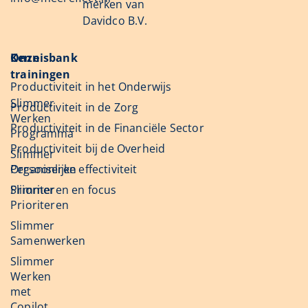
merken van
Davidco B.V.
Onze
Kennisbank
trainingen
Productiviteit in het Onderwijs
Slimmer
Productiviteit in de Zorg
Werken
Productiviteit in de Financiële Sector
Programma
Productiviteit bij de Overheid
Slimmer
Organiseren
Persoonlijke effectiviteit
Slimmer
Prioriteren en focus
Prioriteren
Slimmer
Samenwerken
Slimmer
Werken
met
Copilot