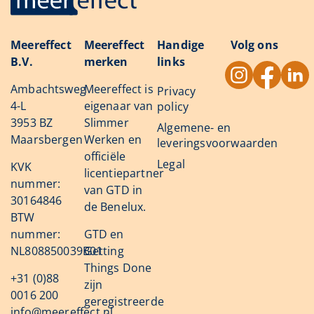
Meereffect
Meereffect
Handige
Volg ons
B.V.
merken
links
Ambachtsweg
Meereffect is
Privacy
4-L
eigenaar van
policy
3953 BZ
Slimmer
Algemene- en
Maarsbergen
Werken en
leveringsvoorwaarden
officiële
Legal
KVK
licentiepartner
nummer:
van GTD in
30164846
de Benelux.
BTW
nummer:
GTD en
NL808850039B01
Getting
Things Done
+31 (0)88
zijn
0016 200
geregistreerde
info@meereffect.nl