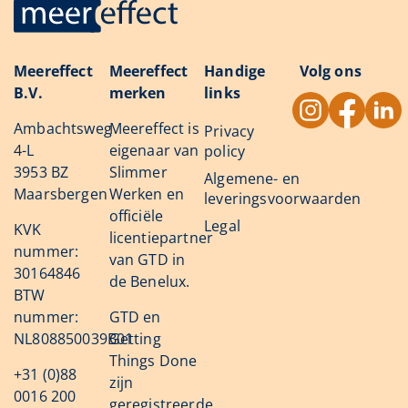
Meereffect
Meereffect
Handige
Volg ons
B.V.
merken
links
Ambachtsweg
Meereffect is
Privacy
4-L
eigenaar van
policy
3953 BZ
Slimmer
Algemene- en
Maarsbergen
Werken en
leveringsvoorwaarden
officiële
Legal
KVK
licentiepartner
nummer:
van GTD in
30164846
de Benelux.
BTW
nummer:
GTD en
NL808850039B01
Getting
Things Done
+31 (0)88
zijn
0016 200
geregistreerde