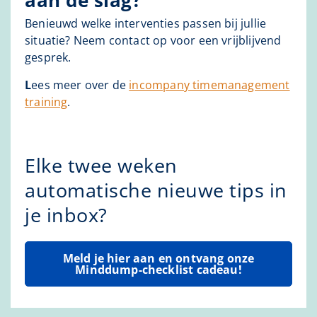
aan de slag?
Benieuwd welke interventies passen bij jullie
situatie? Neem contact op voor een vrijblijvend
gesprek.
L
ees meer over de
incompany timemanagement
training
.
Elke twee weken
automatische nieuwe tips in
je inbox?
Meld je hier aan en ontvang onze
Minddump-checklist cadeau!