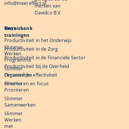
info@meereffect.nl
merken van
Davidco B.V.
Onze
Kennisbank
trainingen
Productiviteit in het Onderwijs
Slimmer
Productiviteit in de Zorg
Werken
Productiviteit in de Financiële Sector
Programma
Productiviteit bij de Overheid
Slimmer
Organiseren
Persoonlijke effectiviteit
Slimmer
Prioriteren en focus
Prioriteren
Slimmer
Samenwerken
Slimmer
Werken
met