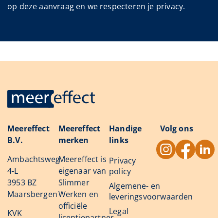
op deze aanvraag en we respecteren je privacy.
Meereffect
Meereffect
Handige
Volg ons
B.V.
merken
links
Ambachtsweg
Meereffect is
Privacy
4-L
eigenaar van
policy
3953 BZ
Slimmer
Algemene- en
Maarsbergen
Werken en
leveringsvoorwaarden
officiële
Legal
KVK
licentiepartner