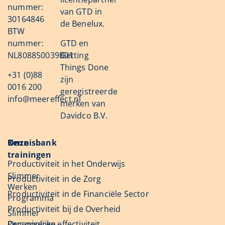
nummer:
van GTD in
30164846
de Benelux.
BTW
nummer:
GTD en
NL808850039B01
Getting
Things Done
+31 (0)88
zijn
0016 200
geregistreerde
info@meereffect.nl
merken van
Davidco B.V.
Onze
Kennisbank
trainingen
Productiviteit in het Onderwijs
Slimmer
Productiviteit in de Zorg
Werken
Productiviteit in de Financiële Sector
Programma
Productiviteit bij de Overheid
Slimmer
Organiseren
Persoonlijke effectiviteit