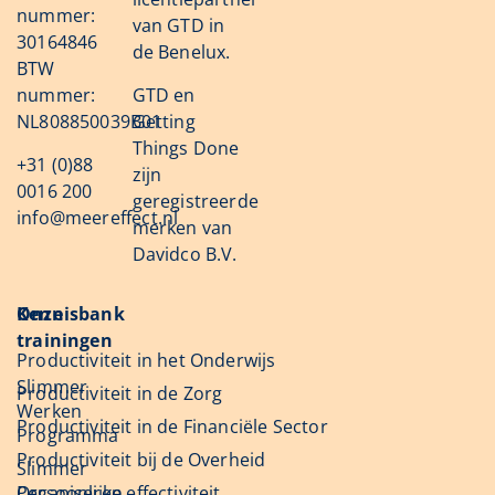
nummer:
van GTD in
30164846
de Benelux.
BTW
nummer:
GTD en
NL808850039B01
Getting
Things Done
+31 (0)88
zijn
0016 200
geregistreerde
info@meereffect.nl
merken van
Davidco B.V.
Onze
Kennisbank
trainingen
Productiviteit in het Onderwijs
Slimmer
Productiviteit in de Zorg
Werken
Productiviteit in de Financiële Sector
Programma
Productiviteit bij de Overheid
Slimmer
Organiseren
Persoonlijke effectiviteit