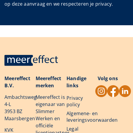
op deze aanvraag en we respecteren je privacy.
Meereffect
Meereffect
Handige
Volg ons
B.V.
merken
links
Ambachtsweg
Meereffect is
Privacy
4-L
eigenaar van
policy
3953 BZ
Slimmer
Algemene- en
Maarsbergen
Werken en
leveringsvoorwaarden
officiële
Legal
KVK
licentiepartner