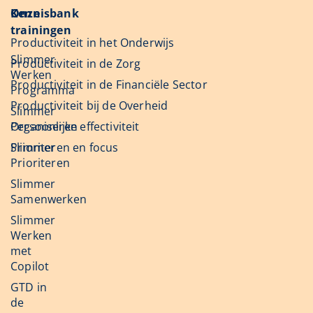
Onze
Kennisbank
trainingen
Productiviteit in het Onderwijs
Slimmer
Productiviteit in de Zorg
Werken
Productiviteit in de Financiële Sector
Programma
Productiviteit bij de Overheid
Slimmer
Organiseren
Persoonlijke effectiviteit
Slimmer
Prioriteren en focus
Prioriteren
Slimmer
Samenwerken
Slimmer
Werken
met
Copilot
GTD in
de