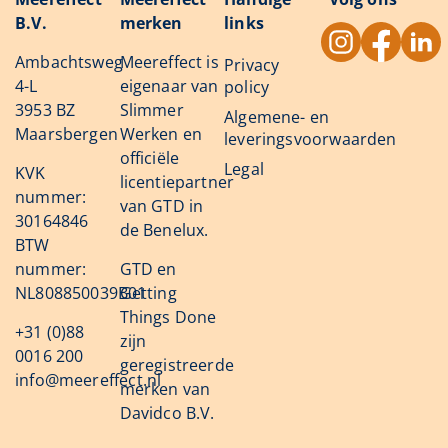
B.V.
merken
links
Ambachtsweg
Meereffect is
Privacy
4-L
eigenaar van
policy
3953 BZ
Slimmer
Algemene- en
Maarsbergen
Werken en
leveringsvoorwaarden
officiële
Legal
KVK
licentiepartner
nummer:
van GTD in
30164846
de Benelux.
BTW
nummer:
GTD en
NL808850039B01
Getting
Things Done
+31 (0)88
zijn
0016 200
geregistreerde
info@meereffect.nl
merken van
Davidco B.V.