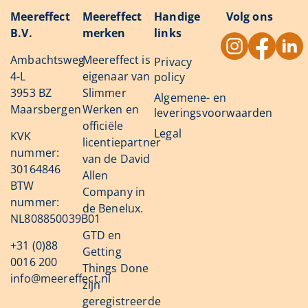
Meereffect
Meereffect
Handige
Volg ons
B.V.
merken
links
Ambachtsweg
Meereffect is
Privacy
4-L
eigenaar van
policy
3953 BZ
Slimmer
Algemene- en
Maarsbergen
Werken en
leveringsvoorwaarden
officiële
Legal
KVK
licentiepartner
nummer:
van de David
30164846
Allen
BTW
Company in
nummer:
de Benelux.
NL808850039B01
GTD en
+31 (0)88
Getting
0016 200
Things Done
info@meereffect.nl
zijn
geregistreerde