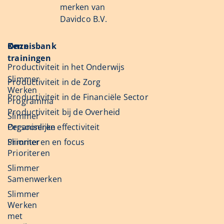
merken van
Davidco B.V.
Onze
Kennisbank
trainingen
Productiviteit in het Onderwijs
Slimmer
Productiviteit in de Zorg
Werken
Productiviteit in de Financiële Sector
Programma
Productiviteit bij de Overheid
Slimmer
Organiseren
Persoonlijke effectiviteit
Slimmer
Prioriteren en focus
Prioriteren
Slimmer
Samenwerken
Slimmer
Werken
met