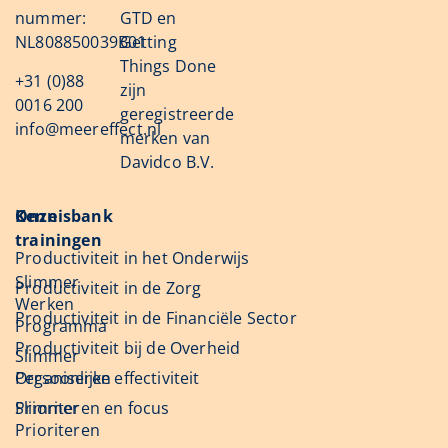
nummer:
GTD en
NL808850039B01
Getting
Things Done
+31 (0)88
zijn
0016 200
geregistreerde
info@meereffect.nl
merken van
Davidco B.V.
Onze
Kennisbank
trainingen
Productiviteit in het Onderwijs
Slimmer
Productiviteit in de Zorg
Werken
Productiviteit in de Financiële Sector
Programma
Productiviteit bij de Overheid
Slimmer
Organiseren
Persoonlijke effectiviteit
Slimmer
Prioriteren en focus
Prioriteren