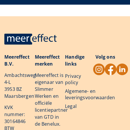
Meereffect
Meereffect
Handige
Volg ons
B.V.
merken
links
Ambachtsweg
Meereffect is
Privacy
4-L
eigenaar van
policy
3953 BZ
Slimmer
Algemene- en
Maarsbergen
Werken en
leveringsvoorwaarden
officiële
Legal
KVK
licentiepartner
nummer:
van GTD in
30164846
de Benelux.
BTW