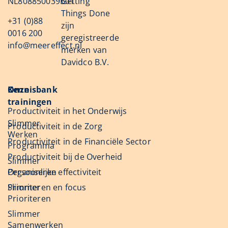
NL808850039B01
Getting
Things Done
+31 (0)88
zijn
0016 200
geregistreerde
info@meereffect.nl
merken van
Davidco B.V.
Onze
Kennisbank
trainingen
Productiviteit in het Onderwijs
Slimmer
Productiviteit in de Zorg
Werken
Productiviteit in de Financiële Sector
Programma
Productiviteit bij de Overheid
Slimmer
Organiseren
Persoonlijke effectiviteit
Slimmer
Prioriteren en focus
Prioriteren
Slimmer
Samenwerken