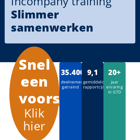
Incompany training
Slimmer
samenwerken
Snel
35.400
9,1
20+
een
deelnemers
gemiddeld
jaar
getraind
rapportcijfer
ervaring
voorstel?
in GTD
Klik
hier