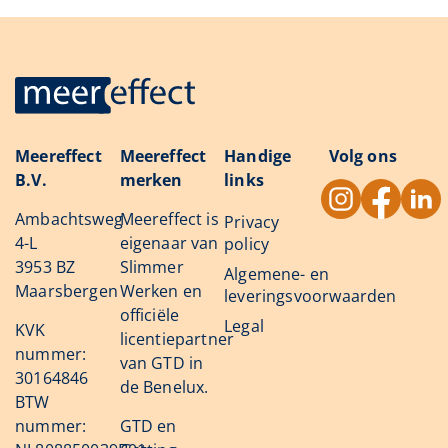
Meereffect
Meereffect
Handige
Volg ons
B.V.
merken
links
Ambachtsweg
Meereffect is
Privacy
4-L
eigenaar van
policy
3953 BZ
Slimmer
Algemene- en
Maarsbergen
Werken en
leveringsvoorwaarden
officiële
Legal
KVK
licentiepartner
nummer:
van GTD in
30164846
de Benelux.
BTW
nummer:
GTD en