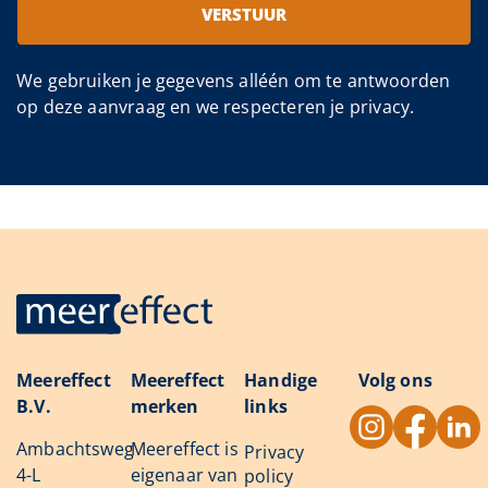
VERSTUUR
We gebruiken je gegevens alléén om te antwoorden
op deze aanvraag en we respecteren je privacy.
Meereffect
Meereffect
Handige
Volg ons
B.V.
merken
links
Ambachtsweg
Meereffect is
Privacy
4-L
eigenaar van
policy