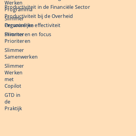
Werken
Productiviteit in de Financiële Sector
Programma
Productiviteit bij de Overheid
Slimmer
Organiseren
Persoonlijke effectiviteit
Slimmer
Prioriteren en focus
Prioriteren
Slimmer
Samenwerken
Slimmer
Werken
met
Copilot
GTD in
de
Praktijk