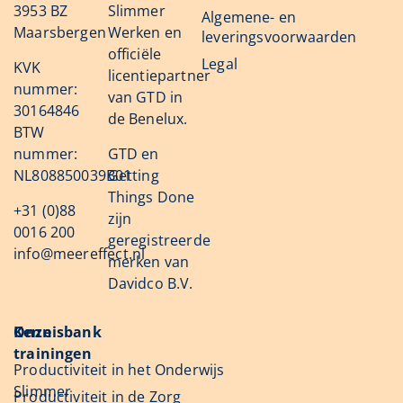
3953 BZ
Slimmer
Algemene- en
Maarsbergen
Werken en
leveringsvoorwaarden
officiële
Legal
KVK
licentiepartner
nummer:
van GTD in
30164846
de Benelux.
BTW
nummer:
GTD en
NL808850039B01
Getting
Things Done
+31 (0)88
zijn
0016 200
geregistreerde
info@meereffect.nl
merken van
Davidco B.V.
Onze
Kennisbank
trainingen
Productiviteit in het Onderwijs
Slimmer
Productiviteit in de Zorg