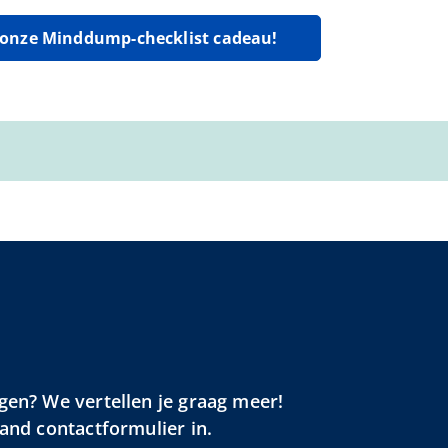
g onze Minddump-checklist cadeau!
gen? We vertellen je graag meer!
aand contactformulier in.