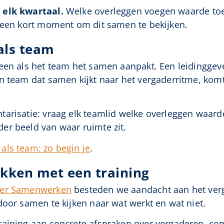
 elk kwartaal.
Welke overleggen voegen waarde toe
n een kort moment om dit samen te bekijken.
als team
een als het team het samen aanpakt. Een leidinggev
n team dat samen kijkt naar het vergaderritme, komt
arisatie: vraag elk teamlid welke overleggen waard
er beeld van waar ruimte zit.
ls team: zo begin je
.
kken met een training
mer Samenwerken
besteden we aandacht aan het verg
door samen te kijken naar wat werkt en wat niet.
raining aan concrete afspraken over vergaderen, co