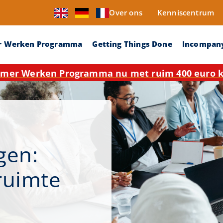
Over ons
Kenniscentrum
r Werken Programma
Getting Things Done
Incompan
mer Werken Programma nu met ruim 400 euro ko
gen:
ruimte