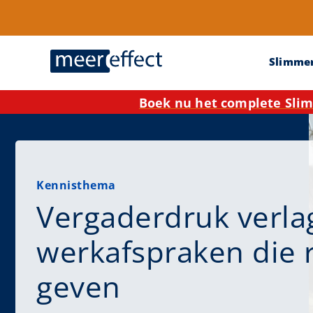
Slimme
Boek nu het complete Slim
Kennisthema
Vergaderdruk verla
werkafspraken die 
geven