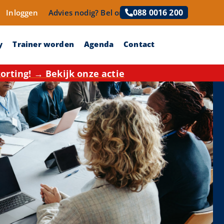
088 0016 200
Inloggen
Advies nodig?
Bel ons!
y
Trainer worden
Agenda
Contact
rting! → Bekijk onze actie