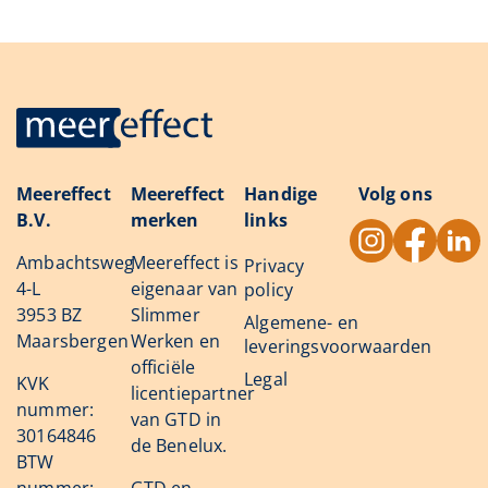
Meereffect
Meereffect
Handige
Volg ons
B.V.
merken
links
Ambachtsweg
Meereffect is
Privacy
4-L
eigenaar van
policy
3953 BZ
Slimmer
Algemene- en
Maarsbergen
Werken en
leveringsvoorwaarden
officiële
Legal
KVK
licentiepartner
nummer:
van GTD in
30164846
de Benelux.
BTW