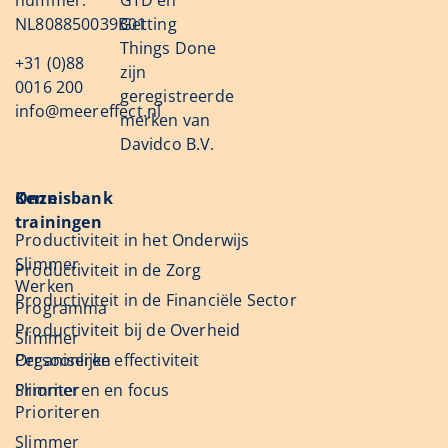
nummer:
GTD en
NL808850039B01
Getting
Things Done
+31 (0)88
zijn
0016 200
geregistreerde
info@meereffect.nl
merken van
Davidco B.V.
Onze
Kennisbank
trainingen
Productiviteit in het Onderwijs
Slimmer
Productiviteit in de Zorg
Werken
Productiviteit in de Financiële Sector
Programma
Productiviteit bij de Overheid
Slimmer
Organiseren
Persoonlijke effectiviteit
Slimmer
Prioriteren en focus
Prioriteren
Slimmer