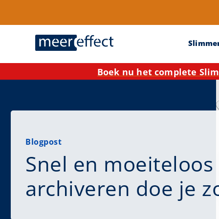
Slimme
Boek nu het complete Slim
Blogpost
Snel en moeiteloos
archiveren doe je z