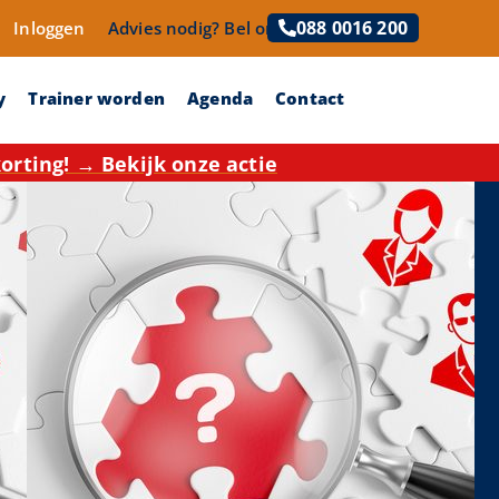
088 0016 200
Inloggen
Advies nodig?
Bel ons!
y
Trainer worden
Agenda
Contact
rting! → Bekijk onze actie