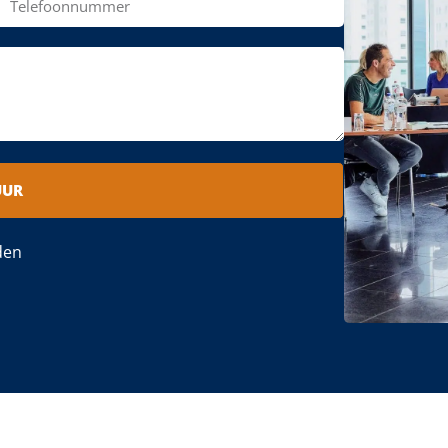
UUR
den