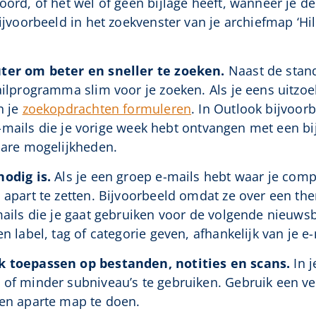
ord, of het wel of geen bijlage heeft, wanneer je d
ijvoorbeeld in het zoekvenster van je archiefmap ‘Hil
uter om beter en sneller te zoeken.
Naast de stand
ilprogramma slim voor je zoeken. Als je eens uitzoek
n je
zoekopdrachten formuleren
. In Outlook bijvoor
e e-mails die je vorige week hebt ontvangen met een b
bare mogelijkheden.
nodig is.
Als je een groep e-mails hebt waar je comp
apart te zetten. Bijvoorbeeld omdat ze over een the
ils die je gaat gebruiken voor de volgende nieuwsbrie
n label, tag of categorie geven, afhankelijk van je
k toepassen op bestanden, notities en scans.
In 
of minder subniveau’s te gebruiken. Gebruik een ver
en aparte map te doen.