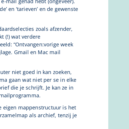
e e-mail gehad hebt (ongeveer).
de’ en ‘tarieven’ en de gewenste
aardselecties zoals afzender,
t (!) wat verdere
beeld: “Ontvangen:vorige week
ijlage. Gmail en Mac mail
uter niet goed in kan zoeken,
ma gaan wat niet per se in elke
f die je schrijft. Je kan ze in
 e-mailprogramma.
je eigen mappenstructuur is het
zamelmap als archief, tenzij je