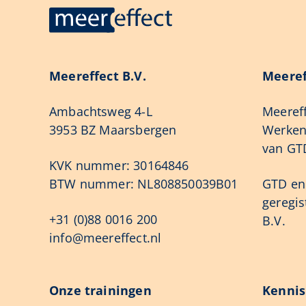
Meereffect B.V.
Meeref
Ambachtsweg 4-L
Meereff
3953 BZ Maarsbergen
Werken 
van GTD
KVK nummer: 30164846
BTW nummer: NL808850039B01
GTD en 
geregi
+31 (0)88 0016 200
B.V.
info@meereffect.nl
Onze trainingen
Kenni