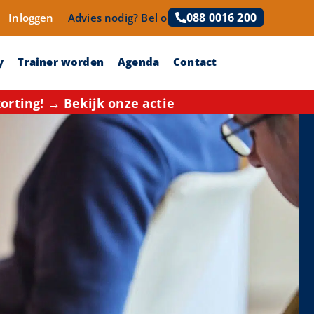
088 0016 200
Inloggen
Advies nodig?
Bel ons!
y
Trainer worden
Agenda
Contact
rting! → Bekijk onze actie