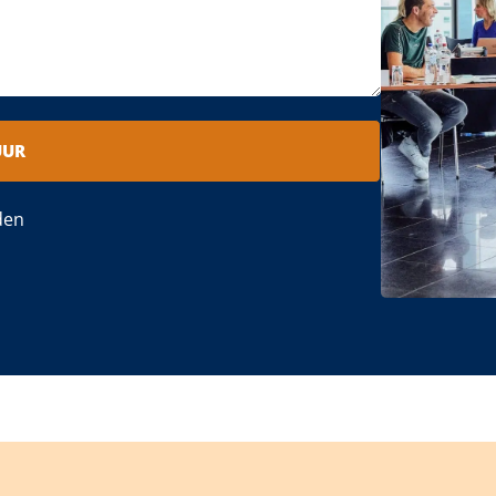
UUR
den