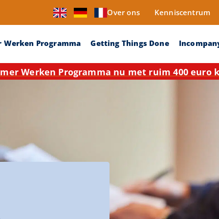
Over ons
Kenniscentrum
r Werken Programma
Getting Things Done
Incompan
mer Werken Programma nu met ruim 400 euro ko